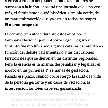
y en cada rincón del planeta donde las mujeres se
sumaron a la lucha
– coronó una jornada que, una vez
más, el feminismo volvió histórica. Otra ola verde, de
un mar embravecido que ya está en todos los mapas.
El nuevo proyecto
El camino transitado durante estos años por la
Campaña Nacional por el Aborto Legal, Seguro y
Gratuito fue modificando algunos detalles del escrito en
función del debate parlamentario y las discusiones
territoriales que se dieron en las distintas regionales.
Pero la esencia es la misma: despenalizar y legalizar el
aborto en las primeras 14 semanas de gestación.
Pasado ese plazo, cuando corre riesgo la salud o la vida
de la persona gestante y en casos de violación,
la
intervención también debe ser garantizada.
#CongresoVerde
El Congreso argentino recibe por
octava vez el proyecto por el aborto legal con
modificaciones al que se votó en el 2018. En las