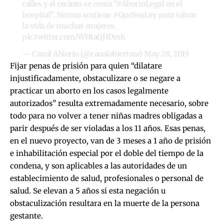
calles y el recinto se corea "
#AbortoLegal
en el
hospital". Norma sostiene
#QueSeaLey
para salvar
la vida de muchas mujeres.
pic.twitter.com/WHtaQHDrsk
— Canal Abierto (@canalabiertoar)
May 28, 2019
Fijar penas de prisión para quien “dilatare
injustificadamente, obstaculizare o se negare a
practicar un aborto en los casos legalmente
autorizados” resulta extremadamente necesario, sobre
todo para no volver a tener niñas madres obligadas a
parir después de ser violadas a los 11 años. Esas penas,
en el nuevo proyecto, van de 3 meses a 1 año de prisión
e inhabilitación especial por el doble del tiempo de la
condena, y son aplicables a las autoridades de un
establecimiento de salud, profesionales o personal de
salud. Se elevan a 5 años si esta negación u
obstaculización resultara en la muerte de la persona
gestante.