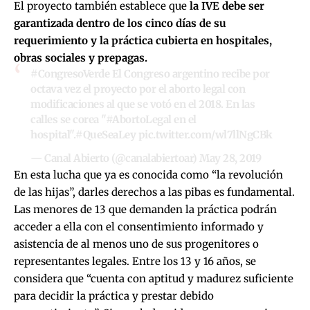
El proyecto también establece que
la IVE debe ser
garantizada dentro de los cinco días de su
requerimiento y la práctica cubierta en hospitales,
obras sociales y prepagas.
#CongresoVerde
El Congreso argentino recibe por
octava vez el proyecto por el aborto legal con
modificaciones al que se votó en el 2018. En las
calles se corea "
#AbortoLegal
en el
hospital".
#QueSeaLey
pic.twitter.com/wl7llNgCBk
— Canal Abierto (@canalabiertoar)
May 28, 2019
En esta lucha que ya es conocida como “la revolución
de las hijas”, darles derechos a las pibas es fundamental.
Las menores de 13 que demanden la práctica podrán
acceder a ella con el consentimiento informado y
asistencia de al menos uno de sus progenitores o
representantes legales. Entre los 13 y 16 años, se
considera que “cuenta con aptitud y madurez suficiente
para decidir la práctica y prestar debido