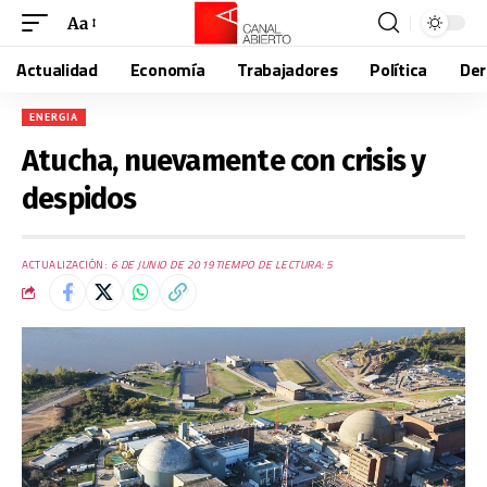
Aa
Actualidad
Economía
Trabajadores
Política
De
ENERGIA
Atucha, nuevamente con crisis y
despidos
ACTUALIZACIÓN:
6 DE JUNIO DE 2019
TIEMPO DE LECTURA: 5