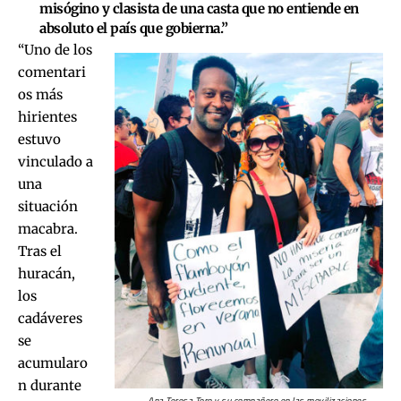
misógino y clasista de una casta que no entiende en
absoluto el país que gobierna.”
“Uno de los
comentari
os más
hirientes
estuvo
vinculado a
una
situación
macabra.
Tras el
huracán,
los
cadáveres
se
acumularo
n durante
Ana Teresa Toro y su compañero en las movilizaciones.