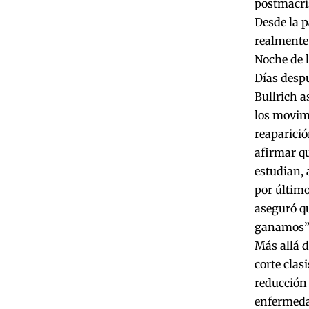
postmacr
Desde la p
realmente 
Noche de l
Días despu
Bullrich a
los movimi
reaparició
afirmar q
estudian, 
por último
aseguró qu
ganamos”.
Más allá d
corte clas
reducción 
enfermedad