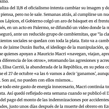
ismo.
aliza del 11/8 el oficialismo intenta cambiar su imagen y d
piensa, pero no le sale. Semanas atrás, al cumplirse un nu
os Lápices, el Gobierno colgó un aro de básquet en el frent
és, en un acto en Palermo, se difundió un video donde la m
seguró, ante un reducido grupo de cambiemitas, que “la cl
entos sociales se quedan con toda la plata. Esto va a cambi
n de Jaime Durán Barba, el ideólogo de la manipulación, q
ue quienes apoyan a Mauricio Macri «navegan, viajan, apr
a diferencia de los otros», retomando las agresiones y acre
, Elisa Carrió, la abanderada de la República, en su pelea c
e el 27 de octubre «a las 6 vamos a decir ‘ganamos’, aunq
 Son así, no pueden con ellos mismos…
e todo este gasto de energía innecesario, Macri continúa
ista. Así quedó reflejado esta semana cuando se publicó el 
del pago del monto de las indemnizaciones por accidentes 
es, justo unos días después de la muerte del obrero en Eze