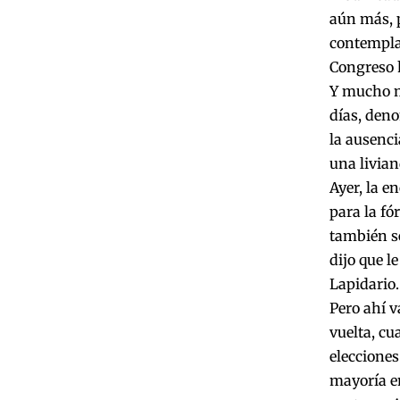
aún más, 
contemplad
Congreso 
Y mucho me
días, deno
la ausenci
una livia
Ayer, la e
para la fó
también se
dijo que l
Lapidario.
Pero ahí v
vuelta, cu
elecciones
mayoría en