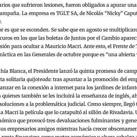
arios que sufrieron lesiones, fueron obligados a apurar un
campaña. La empresa es TGLT SA, de Nicolás “Nicky” Caput
.
or es que se esconden. Se sabe que en agosto se multiplica
curos en los que las boletas de Juntos por el Cambio apare
sión para ocultar a Mauricio Macri. Ante esto, el Frente de
práctica en las Generales de octubre porque es “una abierta
hía Blanca, el Presidente lanzó la quinta promesa de cam
a solitaria
quijoteada
: tras apuntar a la promoción del emp
anzar en la conexión a internet para los jardines de infant
a quienes también se les incluirá la enseñanza de inglés, a
soluciones a la problemática judicial. Como siempre, llegó 
a Macri la película que lo catapultó al sillón de Rivadavia.
nómico que provocó tres devaluaciones fulminantes y gene
sus empresarios amigos mientras hacía crecer obscenament
a renta financiera como motor económico y ahora cabalga