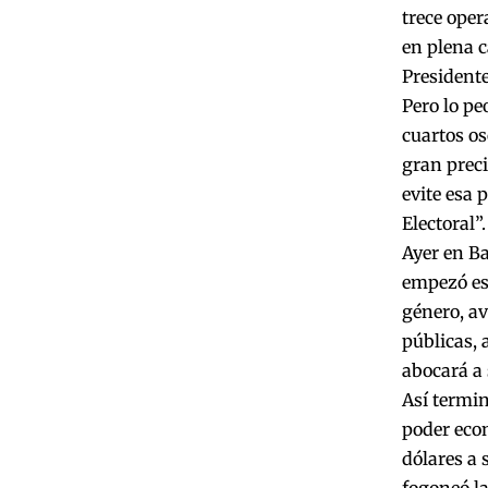
trece oper
en plena 
Presidente
Pero lo pe
cuartos os
gran preci
evite esa 
Electoral”.
Ayer en Ba
empezó est
género, av
públicas, 
abocará a 
Así termin
poder eco
dólares a 
fogoneó l