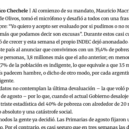
ico Chechele |
Al comienzo de su mandato, Mauricio Macri s
de Olivos, tomó el micrófono y desafió a todos con una fras
re: “Yo quiero y acepto ser evaluado por si pudimos o no re
más que podamos decir son excusas”. Durante estos casi c
 de crecer y esta semana el propio INDEC dejó anonadado 
te país al anunciar que convivimos con un 35,4% de pobrez
e personas, 3,8 millones más que el año anterior; en menore
,7% de la población es indigente, lo que equivale a que 3.5 
ís padecen hambre, o dicho de otro modo, por cada argent
igente.
 datos no contemplan la última devaluación – la que voló por
 de agosto – por lo que, cuando el actual Gobierno desaloje
 triste estadística del 40% de pobreza con alrededor de 20 
 absoluto y una catástrofe social.
odos la gente ya decidió. Las Primarias de agosto fijaron
. Por el contrario, es casi seguro que en tres semanas las d