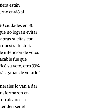
iera están
erno envió al
30 ciudades en 30
ue no logran evitar
labras sueltas con
nuestra historia.
e intención de votos
acable fue que
icó su voto, otro 33%
más ganas de votarlo”.
nerales lo van a dar
transformaron en
 no alcance la
tenden ser el