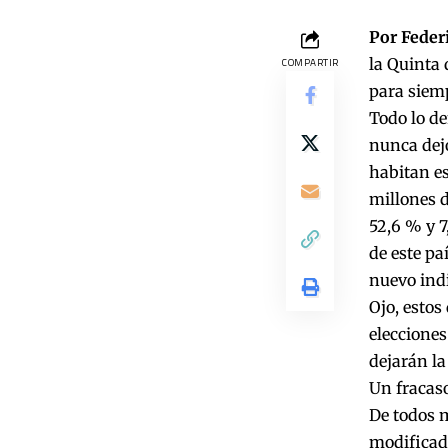
Por Feder
la Quinta 
COMPARTIR
para siemp
Todo lo de
nunca dejó
habitan es
millones d
52,6 % y 7
de este pa
nuevo ind
Ojo, estos
elecciones
dejarán la
Un fracaso
De todos m
modificado