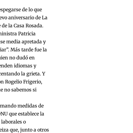
espegarse de lo que
evo aniversario de La
e de la Casa Rosada.
inistra Patricia
ase media apretada y
ar”. Más tarde fue la
uien no dudó en
enden idiomas y
centando la grieta. Y
on Rogelio Frigerio,
ue no sabemos si
 tomando medidas de
DNU que establece la
laborales o
iza que, junto a otros