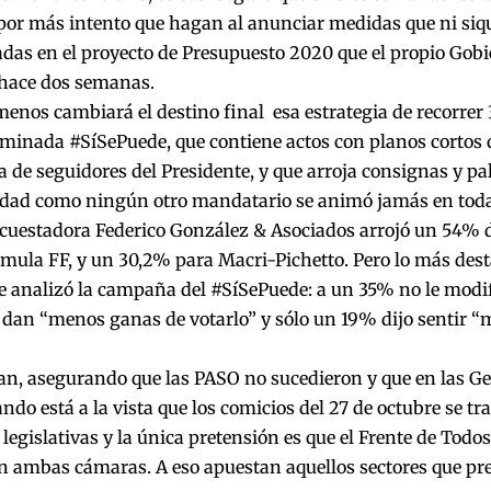
por más intento que hagan al anunciar medidas que ni siqu
as en el proyecto de Presupuesto 2020 que el propio Gobi
hace dos semanas.
nos cambiará el destino final esa estrategia de recorrer 
minada #SíSePuede, que contiene actos con planos cortos q
a de seguidores del Presidente, y que arroja consignas y pa
ndad como ningún otro mandatario se animó jamás en toda 
ncuestadora Federico González & Asociados arrojó un 54% d
rmula FF, y un 30,2% para Macri-Pichetto. Pero lo más dest
 analizó la campaña del #SíSePuede: a un 35% no le modif
e dan “menos ganas de votarlo” y sólo un 19% dijo sentir “
an, asegurando que las PASO no sucedieron y que en las Ge
ando está a la vista que los comicios del 27 de octubre se 
 legislativas y la única pretensión es que el Frente de Todos
 ambas cámaras. A eso apuestan aquellos sectores que pre