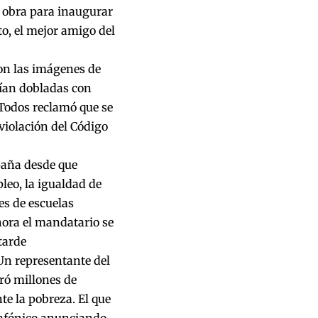
a obra para inaugurar
o, el mejor amigo del
ron las imágenes de
cían dobladas con
 Todos reclamó que se
 violación del Código
paña desde que
leo, la igualdad de
es de escuelas
hora el mandatario se
tarde
 Un representante del
ró millones de
e la pobreza. El que
 afónico anunciando