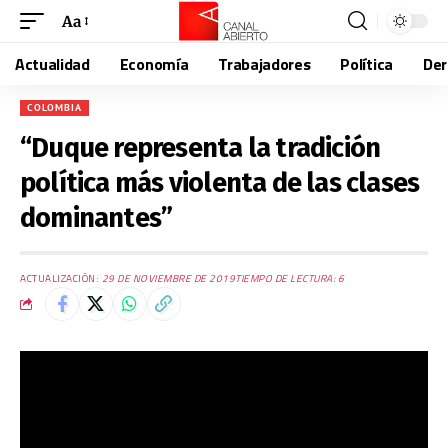
Aa
Actualidad
Economía
Trabajadores
Política
De
COLOMBIA
“Duque representa la tradición
política más violenta de las clases
dominantes”
ACTUALIZACIÓN:
29 DE NOVIEMBRE DE 2019
TIEMPO DE LECTURA: 6