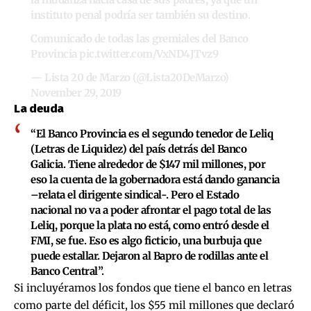
instituto penal podría ser también su destino.
Comunicado de todas las gremiales del Banco
Provincia
pic.twitter.com/VxND4JTvz9
— Lista 20 de Marzo (@Lista20DeMarzo)
November 29, 2019
La deuda
“El Banco Provincia es el segundo tenedor de
Leliq
(Letras de Liquidez)
del país detrás del Banco
Galicia. Tiene alrededor de $147 mil millones, por
eso la cuenta de la gobernadora está dando ganancia
–relata el dirigente sindical-. Pero el Estado
nacional no va a poder afrontar el pago total de las
Leliq, porque la plata no está, como entró desde el
FMI, se fue. Eso es algo ficticio, una burbuja que
puede estallar. Dejaron al Bapro de rodillas ante el
Banco Central”.
Si incluyéramos los fondos que tiene el banco en letras
como parte del déficit, los $55 mil millones que declaró