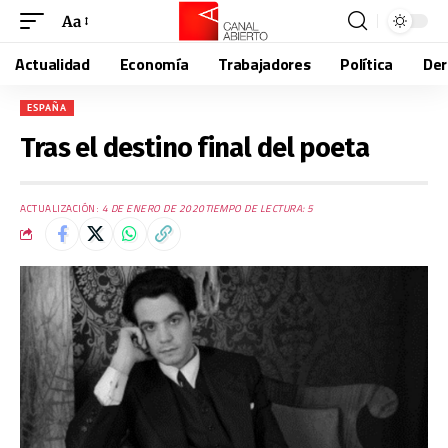
Aa
Actualidad
Economía
Trabajadores
Política
De
ESPAÑA
Tras el destino final del poeta
ACTUALIZACIÓN:
4 DE ENERO DE 2020
TIEMPO DE LECTURA: 5