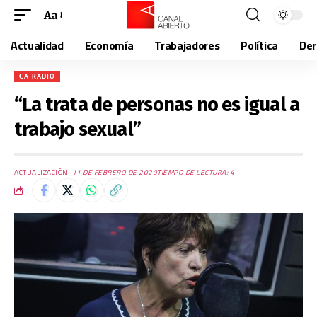
Aa
Actualidad
Economía
Trabajadores
Política
De
CA RADIO
“La trata de personas no es igual a
trabajo sexual”
ACTUALIZACIÓN:
11 DE FEBRERO DE 2020
TIEMPO DE LECTURA: 4