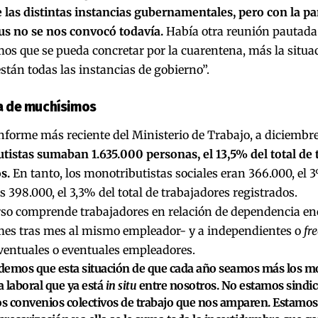
e las distintas instancias gubernamentales, pero con la 
us no se nos convocó todavía.
Había otra reunión pautada
os que se pueda concretar por la cuarentena, más la situa
están todas las instancias de gobierno”.
 de muchísimos
nforme más reciente del Ministerio de Trabajo, a diciembr
tistas sumaban 1.635.000 personas, el 13,5% del total de 
s.
En tanto, los monotributistas sociales eran 366.000, el 3%
398.000, el 3,3% del total de trabajadores registrados.
rso comprende trabajadores en relación de dependencia en
mes tras mes al mismo empleador- y a independientes o
fr
ventuales o eventuales empleadores.
emos que esta situación de que cada año seamos más los mon
 laboral que ya está
in situ
entre nosotros. No estamos sindic
 convenios colectivos de trabajo que nos amparen. Estamos