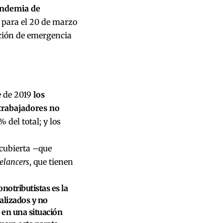
pandemia de
 para el 20 de marzo
ción de emergencia
e de 2019
los
trabajadores no
 del total; y los
cubierta –que
eelancers
, que tienen
otributistas es la
alizados y no
 en una situación