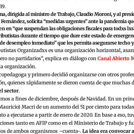
19.
a, dirigida al ministro de Trabajo, Claudio Moroni, y al presi
 Fernández, solicita “medidas urgentes” ante la pandemia que
en en “que suspendan las obligaciones fiscales para todxs lxs
butistas durante el tiempo que dure este estado de emergenc
de desempleo inmediato” que les permita asegurarse techo y
utistas Organizadxs es una organización horizontal, asam
pero no partidarios”, explica en diálogo con
Canal Abierto
M
la organización.
icopedagoga y primero decidió organizarse con otros profes
ión, quienes rápidamente se dieron cuenta de que muchas d
l sector
.
os a fines de diciembre, después de Navidad. En un princ
Mauricio) Macri de un aumento del 51 por ciento para todas 
o a ejecutarse a partir de enero de 2020. En base a eso, tu
iones tanto en AFIP como en el Ministerio de Trabajo y fu
ios de ambos organismos –cuenta-.
La idea era convocar 