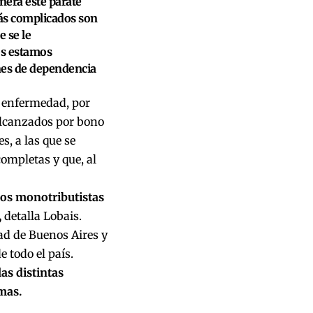
enera este parate
más complicados son
e se le
os estamos
nes de dependencia
r enfermedad, por
alcanzados por bono
s, a las que se
ompletas y que, al
los monotributistas
,
detalla Lobais.
ad de Buenos Aires y
 todo el país.
las distintas
mas.