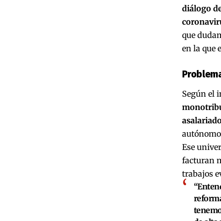
diálogo d
coronavir
que dudam
en la que 
Problema
Según el i
monotribu
asalariado
autónomos 
Ese unive
facturan 
trabajos e
“Entend
reforma
tenemos