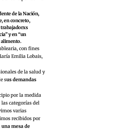
dente de la Nación,
, en concreto,
 trabajadorxs
ia” y en “un
 alimento.
blearia, con fines
aría Emilia Lobais,
ionales de la salud y
e s
us demandas
ipio por la medida
las categorías del
vimos varias
imos recibidos por
a una mesa de