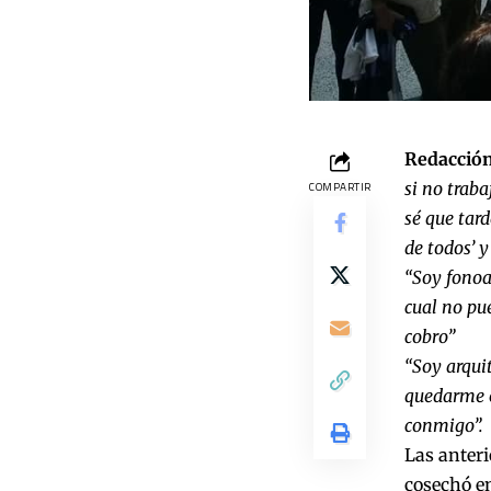
Redacción
si no traba
COMPARTIR
sé que tar
de todos’ y
“Soy fonoa
cual no pue
cobro”
“Soy arqui
quedarme en
conmigo”.
Las anteri
cosechó en