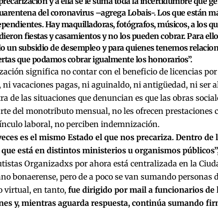
 precarización y a ella se le suma toda la incertidumbre que g
cuarentena del coronavirus –agrega Lobais-. Los que están 
ependientes. Hay maquilladoras, fotógrafos, músicos, a los qu
ieron fiestas y casamientos y no los pueden cobrar. Para ell
o un subsidio de desempleo y para quienes tenemos relacio
rtas que podamos cobrar igualmente los honorarios”.
zación significa no contar con el beneficio de licencias po
ni vacaciones pagas, ni aguinaldo, ni antigüedad, ni ser 
ra de las situaciones que denuncian es que las obras sociale
rte del monotributo mensual, no les ofrecen prestaciones c
vínculo laboral, no perciben indemnización.
eces es el mismo Estado el que nos precariza. Dentro de 
que está en distintos ministerios u organismos públicos”
istas Organizadxs por ahora está centralizada en la Ciud
no bonaerense, pero de a poco se van sumando personas de
o virtual, en tanto,
fue dirigido por mail a funcionarios de 
ones y, mientras aguarda respuesta, continúa sumando fir