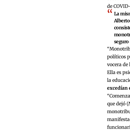
de COVID-
La mism
Alberto
consist
monotri
seguro 
“Monotrib
políticos 
vocera de 
Ella es ps
la educac
excedían e
“Comenzam
que dejó (
monotribut
manifestac
funcionar