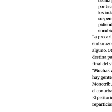
de alta
por la 
los ind
suspend
pidiend
encubie
La precari
embarazo, 
alguno. Ot
destina pa
final del 
“Muchas v
hay gente 
Monotribut
el conurba
El petitori
repartici