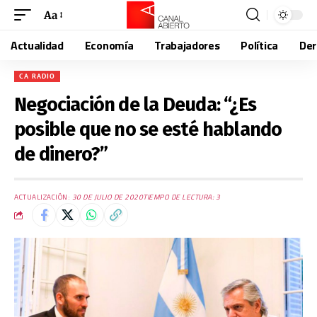
Aa
Actualidad
Economía
Trabajadores
Política
De
CA RADIO
Negociación de la Deuda: “¿Es
posible que no se esté hablando
de dinero?”
ACTUALIZACIÓN:
30 DE JULIO DE 2020
TIEMPO DE LECTURA: 3