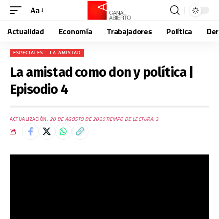
Aa
Actualidad
Economía
Trabajadores
Política
De
ESPECIALES
LA AMISTAD
La amistad como don y política |
Episodio 4
ACTUALIZACIÓN:
20 DE AGOSTO DE 2020
TIEMPO DE LECTURA: 3