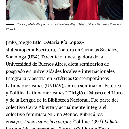
Horacio, María Pía y amigos (entre otros Diego Tatián, Liliana Herrero y Eduardo
Rinesi).
[mks_toggle title=»
María Pía López
»
state=»open»]Escritora, Doctora en Ciencias Sociales,
Socióloga (UBA). Docente e investigadora de la
Universidad de Buenos Aires, dicta seminarios de
posgrado en universidades locales e internacionales.
Integra la Maestría en Estéticas Contemporáneas
Latinoamericanas (UNDAV), con su seminario “Estética
y Política Latinoamericanas”. Dirigió el Museo del Libro
y de la Lengua de la Biblioteca Nacional. Fue parte del
colectivo Carta Abierta y actualmente integra el
colectivo feminista Ni Una Menos. Publicó los
ensayos
Trazos sobre los cuerpos
(Colihue, 1997),
Sábato.
La moral de los argentinos
(junto a Guillermo Korn,