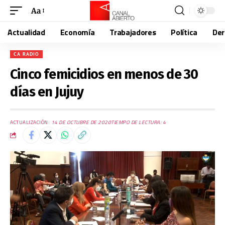
Aa
Actualidad
Economía
Trabajadores
Política
De
CA RADIO
Cinco femicidios en menos de 30
días en Jujuy
ACTUALIZACIÓN:
14 DE OCTUBRE DE 2020
TIEMPO DE LECTURA: 4