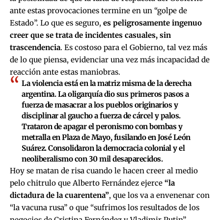
ante estas provocaciones termine en un “golpe de
Estado”. Lo que es seguro,
es peligrosamente ingenuo
creer que se trata de incidentes casuales, sin
trascendencia
. Es costoso para el Gobierno, tal vez más
de lo que piensa, evidenciar una vez más incapacidad de
reacción ante estas maniobras.
La violencia está en la matriz misma de la derecha
argentina. La oligarquía dio sus primeros pasos a
fuerza de masacrar a los pueblos originarios y
disciplinar al gaucho a fuerza de cárcel y palos.
Trataron de apagar el peronismo con bombas y
metralla en Plaza de Mayo, fusilando en José León
Suárez. Consolidaron la democracia colonial y el
neoliberalismo con 30 mil desaparecidos.
Hoy se matan de risa cuando le hacen creer al medio
pelo chitrulo que Alberto Fernández ejerce
“la
dictadura de la cuarentena”
, que los va a envenenar con
“la vacuna rusa” o que “sufrimos los resultados de los
negocios de Cristina Fernández y Vladimir Putin”.