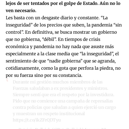
lejos de ser tentados por el golpe de Estado. Aún no lo
ven necesario.
Les basta con un desgaste diario y constante. “La
inseguridad” de los precios que suben, la pandemia “sin
control”. En definitiva, se busca mostrar un gobierno
que no gobierna, “débil”. En tiempos de crisis
económica y pandemia no hay nada que asuste más
especialmente a la clase media que “la inseguridad”, el
sentimiento de que “nadie gobierna” que se agranda,
cotidianamente, como la gota que perfora la piedra, no
por su fuerza sino por su constancia.
Durante mi gestión muchos miembros de las
Fuerzas saludaban a ex presidentes y ministros.
Siempre sentí que era el respeto por la investidura.
Pido que no comience una campaña de represalias
contra policías que saludan a quien ejerció un cargo
y muestran un respeto institucional
https://t.co/ikZFrQDTyu