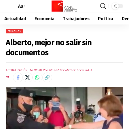
Aa
Actualidad
Economía
Trabajadores
Política
De
MIRADAS
Alberto, mejor no salir sin
documentos
ACTUALIZACIÓN:
16 DE MARZO DE 2021
TIEMPO DE LECTURA: 4