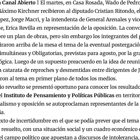
 Canal Abierto |
El martes, en Casa Rosada, Wado de Pedro, 
ximo Kirchner recibieron al diputado Cristian Ritondo, e
pez, Jorge Macri, y la intendenta de General Arenales y vi
, Erica Revilla en representación de la oposición. La convo
re un plan de obras, pero sin embargo los integrantes del 
iraron arriba de la mesa el tema de la eventual postergació
imultáneas y Obligatorias, previstas para agosto, por la gr
gica. Luego de un supuesto preacuerdo en la idea de reuni
 catarata de reproches y desmentidas entre dirigentes de 
ron al tema en primer plano de todos los medios.
io revuelto se presentó oportuno para conocer los resultad
el
Instituto de Pensamiento y Políticas Públicas
en territo
ialismo y oposición se autoproclaman representantes de la
a.
xto de incertidumbre en el que se podía prever que el tem
r resuelto, con una situación social y un cuadro económico
el campo político que apuestan a discursos de intolerancia