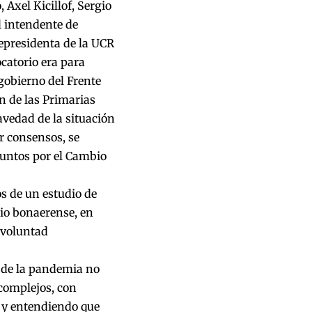
Axel Kicillof, Sergio
l intendente de
cepresidenta de la UCR
catorio era para
gobierno del Frente
n de las Primarias
avedad de la situación
r consensos, se
Juntos por el Cambio
os de un estudio de
rio bonaerense, en
 voluntad
a de la pandemia no
 complejos, con
, y entendiendo que