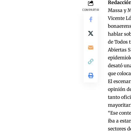
Redacción
Massa y Má
COMPARTIR
Vicente Ló
bonaerense
hablar sob
de Todos t
Abiertas S
epidemioló
desató una
que coloca
El escenar
opinión d
tanto ofic
mayoritari
“Ese conte
iba a esta
sectores d