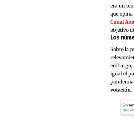
era un tem
que opina 
Canal Abi
objetivo d
Los núm
Sobre la p
relevamie
embargo, t
igual el po
pandemia
votación
.