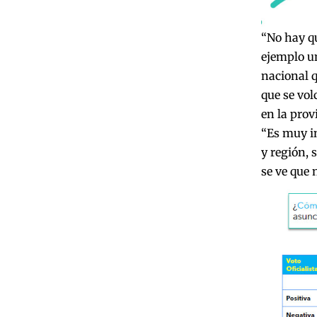
“No hay qu
ejemplo un
nacional q
que se vol
en la prov
“Es muy in
y región, 
se ve que 