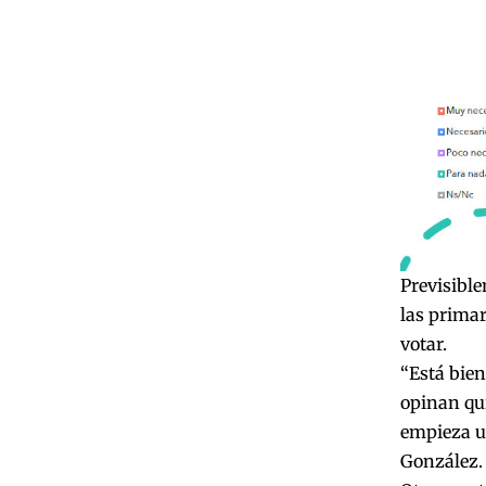
Previsible
las primar
votar.
“Está bien
opinan qui
empieza un
González. 