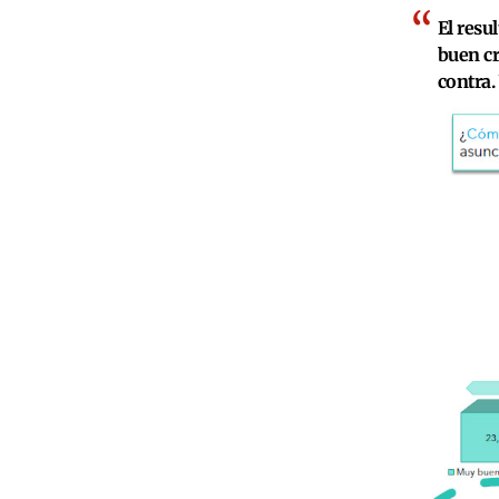
El resu
buen cr
contra.