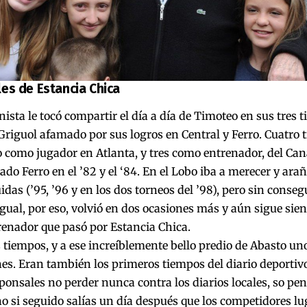
es de Estancia Chica
onista le tocó compartir el día a día de Timoteo en sus tres
Griguol afamado por sus logros en Central y Ferro. Cuatro 
o como jugador en Atlanta, y tres como entrenador, del Can
do Ferro en el ’82 y el ‘84. En el Lobo iba a merecer y arañ
idas (’95, ’96 y en los dos torneos del ’98), pero sin consegu
gual, por eso, volvió en dos ocasiones más y aún sigue si
enador que pasó por Estancia Chica.
 tiempos, y a ese increíblemente bello predio de Abasto uno
nes. Eran también los primeros tiempos del diario deportivo 
ponsales no perder nunca contra los diarios locales, so pena 
ño si seguido salías un día después que los competidores l