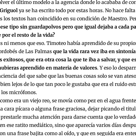
lver el último modelo a la agencia donde lo acababa de co
 Griguol
ya se ha escrito todo por estas horas. No hace falt
 los textos han coincidido en su condición de Maestro. Pe
se tipo sin guardapolvos pero que igual dejaba a cada pa
or el resto de la vida?
s ni menos que eso. Timoteo había aprendido de su propio
cordobés de Las Palmas
que la vida rara vez iba en sintoní
xitosos, que era otra cosa la que te iba a salvar, y que es
hubieras aprendido en materia de valores
. Y eso lo despa
aciencia del que sabe que las buenas cosas solo se van ate
bien lejos de lo que tan poco le gustaba que era el ruido est
 los micrófonos.
 como era un viejo reo, se movía como pez en el agua frente 
la cara pícara o alguna frase graciosa, dejar picando el titu
prestarle mucha atención para darse cuenta que lo verdad
en ese ratito mediático, sino que aparecía varios días despué
on una frase bajita como al oído, y que en seguida era en