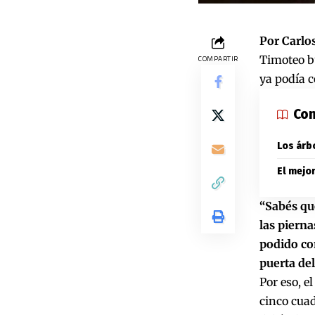
Por Carlos
Timoteo bu
COMPARTIR
ya podía c
Con
Los árb
El mejo
“Sabés qu
las pierna
podido com
puerta del
Por eso, e
cinco cuad