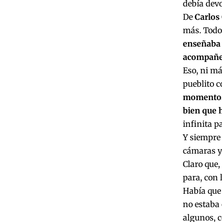
debía devo
De
Carlos
más. Todos
enseñaba e
acompañe p
Eso, ni má
pueblito 
momentos e
bien que 
infinita p
Y siempre 
cámaras y
Claro que,
para, con 
Había que 
no estaba 
algunos, c