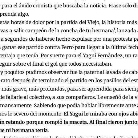
 para el ávido cronista que buscaba la noticia. Frase solo 
prenda algo.
stas horas de dolor por la partida del Viejo, la historia más
, vas a salir campeón de la concha de tu hermana’, lanzada
s a segundos de haberse hecho expulsar por una protesta 
 ganar ese partido contra Ferro para llegar a la última fe
entaja que tenía. Por suerte para el Yagui Fernández, un r
eguir sobre el final el gol que todos necesitaban.
 poquitos pudimos observar fue la paternal lavada de cabe
n rato después de terminado el partido en los pasillos del es
e más grave, más profundas, para ser aprendida para siemp
 de fallarle al colectivo, a sus compañeros. Le enseñó de la v
, mansamente. Sabiendo que podía hablar libremente ante
os lo severo del momento.
El Yagui lo miraba con ojos abie
án retando porque rompió la maceta. Al final rieron juntos
ue ni hermana tenía
.