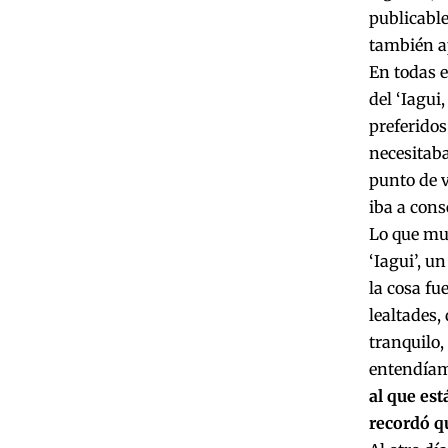
publicable
también a
En todas e
del ‘Iagui
preferido
necesitaba
punto de v
iba a cons
Lo que muy
‘Iagui’, u
la cosa fu
lealtades,
tranquilo
entendíam
al que est
recordó q