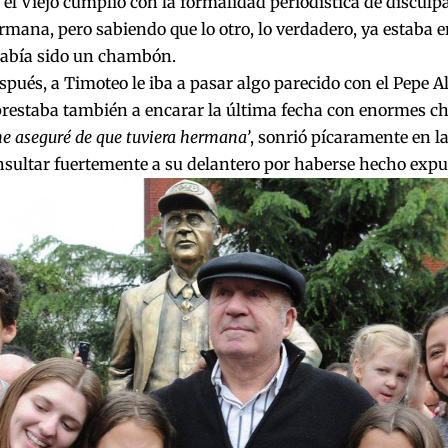
a el Viejo cumplió con la formalidad periodística de disculpa
ermana, pero sabiendo que lo otro, lo verdadero, ya estaba en
había sido un chambón.
pués, a Timoteo le iba a pasar algo parecido con el Pepe A
prestaba también a encarar la última fecha con enormes c
me aseguré de que tuviera hermana’
, sonrió pícaramente en la
nsultar fuertemente a su delantero por haberse hecho expu