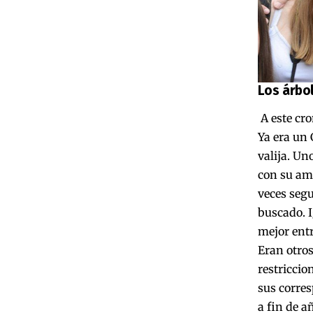
Los árbol
A este cr
Ya era un 
valija. Un
con su ama
veces segu
buscado. I
mejor entr
Eran otros
restriccio
sus corres
a fin de a