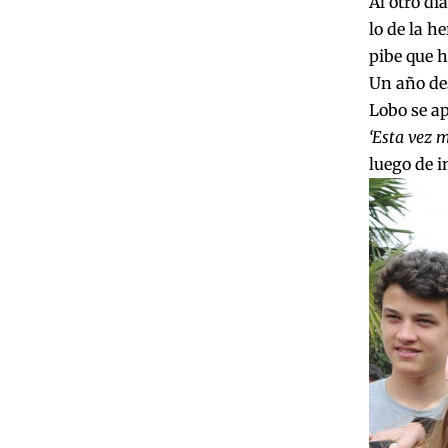
Al otro dí
lo de la h
pibe que 
Un año des
Lobo se a
‘Esta vez 
luego de i