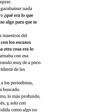
mprar.
a garabatear nada
ro
¿qué era lo que
so algo para que te
s maestros del
a con los escasos
a otra cosa era lo
rramaba con esa
sorando muy de a poco.
ridente de las
a los periodistas,
lo buscado.
ero, lo más profundo,
s, y, solo con
tendida como algo no