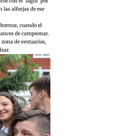
rse con el ‘Iagui’ por
 las alforjas de ese
lbornoz, cuando el
hances de campeonar.
 zona de vestuarios,
lsar.