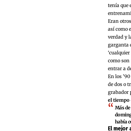
tenía que 
entrenamie
Eran otros
así como e
verdad y l
garganta d
‘cualquier
como son ‘
entrar a d
En los ’90
de dos o t
grabador p
el tiempo 
Más de 
domingo
había c
El mejor