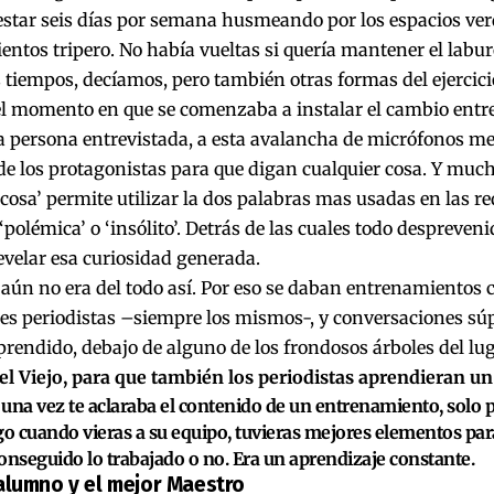
estar seis días por semana husmeando por los espacios ver
ntos tripero. No había vueltas si quería mantener el labur
 tiempos, decíamos, pero también otras formas del ejercicio
l momento en que se comenzaba a instalar el cambio entre 
a persona entrevistada, a esta avalancha de micrófonos me
e los protagonistas para que digan cualquier cosa. Y much
 cosa’ permite utilizar la dos palabras mas usadas en las re
polémica’ o ‘insólito’. Detrás de las cuales todo despreveni
evelar esa curiosidad generada.
 aún no era del todo así. Por eso se daban entrenamientos c
res periodistas –siempre los mismos-, y conversaciones súp
rendido, debajo de alguno de los frondosos árboles del lu
el Viejo, para que también los periodistas aprendieran un
una vez te aclaraba el contenido de un entrenamiento, solo p
 cuando vieras a su equipo, tuvieras mejores elementos para
onseguido lo trabajado o no. Era un aprendizaje constante.
 alumno y el mejor Maestro