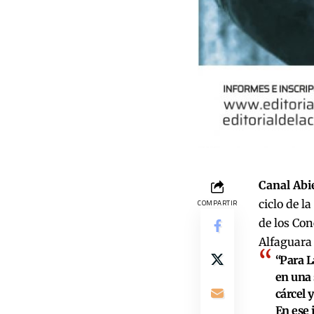
Canal Abi
ciclo de la
COMPARTIR
de los Con
Alfaguara
“Para L
en una 
cárcel 
En ese 