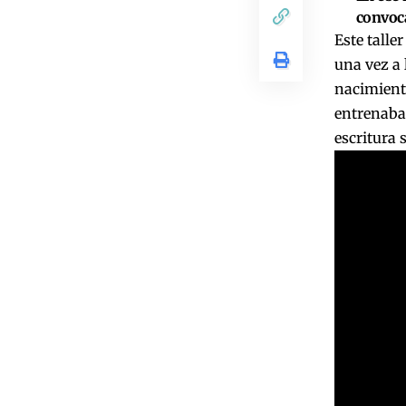
convoca
Este talle
una vez a
nacimiento
entrenaban
escritura 