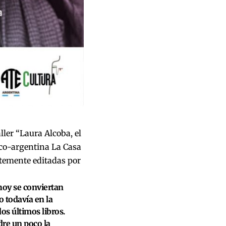
ller “
Laura Alcoba, el
anco-argentina La Casa
ntemente editadas por
hoy se conviertan
o todavía en la
dos últimos libros.
dre un poco la