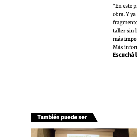
“En este p
obra. Y ya
fragmento
taller sin
más impo
Más inform
Escuchá 
También puede ser