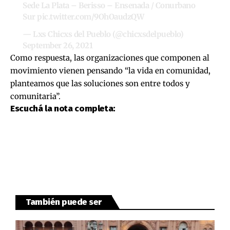
Sede La Plata – Berisso – Ensenada / Conurbano
Sur
pic.twitter.com/9OhOaudzQW
— Lxs Chicxs del Pueblo (@chicxsdelpueblo)
September 26, 2021
Como respuesta, las organizaciones que componen al
movimiento vienen pensando “la vida en comunidad,
planteamos que las soluciones son entre todos y
comunitaria”.
Escuchá la nota completa:
También puede ser