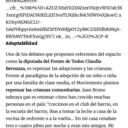
605894285539?
__cft__%5B0%5D=AZUZ3HxY82X8ZmtVhQtvWSUsfclR
3xnrg0lPiDAl3KRZLiJJI3vaTLNj1kcf4k5HW04XjkoeU_x
KU6y0KMGCLU-
1okP0hpyrimbz6fBZSPDVrFdJp0Y2yB8CZ1lfHlbibMqS-
RWbMYT6rFXnQg31V7_v&__tn__=%2CO%2CP-R
Adoptabilidad
Uno de los debates que proponen referentes del espacio
como
la diputada del Frente de Todos Claudia
Bernazza
, es repensar las adopciones y las crianzas.
Frente al paradigma de la adopción de un niño o niña
por una familia de clase media, el Movimiento plantea
repensar las crianzas comunitarias
.
Juan Bruno
subraya que es retomar cómo han crecido muchas
personas en el país: “crecimos en el club del barrio, en
la escuela del barrio, ibas a tomar la leche a casa de la
vecina de enfrente o a la vuelta… En mi casa cenaban
tres o cuatro pibes por noche y eran mis amigos. Mi