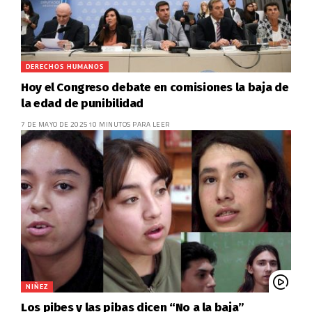
DERECHOS HUMANOS
Hoy el Congreso debate en comisiones la baja de
la edad de punibilidad
7 DE MAYO DE 2025
10 MINUTOS PARA LEER
NIÑEZ
Los pibes y las pibas dicen “No a la baja”