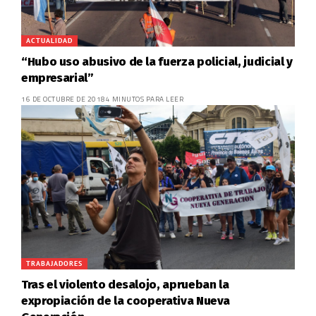
ACTUALIDAD
“Hubo uso abusivo de la fuerza policial, judicial y
empresarial”
16 DE OCTUBRE DE 2018
4 MINUTOS PARA LEER
TRABAJADORES
Tras el violento desalojo, aprueban la
expropiación de la cooperativa Nueva