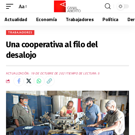
Aa
Actualidad
Economía
Trabajadores
Política
De
TRABAJADORES
Una cooperativa al filo del
desalojo
ACTUALIZACIÓN:
19 DE OCTUBRE DE 2021
TIEMPO DE LECTURA: 5