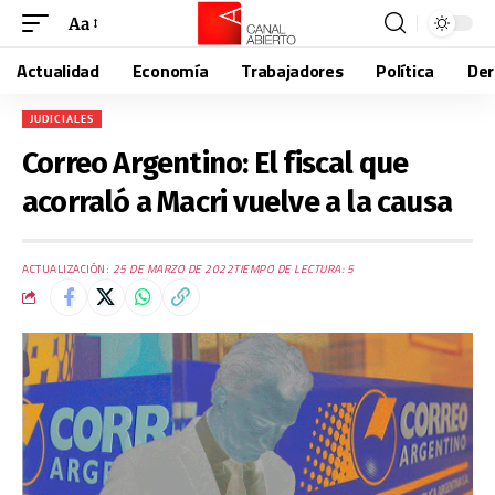
Aa
Actualidad
Economía
Trabajadores
Política
De
JUDICIALES
Correo Argentino: El fiscal que
acorraló a Macri vuelve a la causa
ACTUALIZACIÓN:
25 DE MARZO DE 2022
TIEMPO DE LECTURA: 5