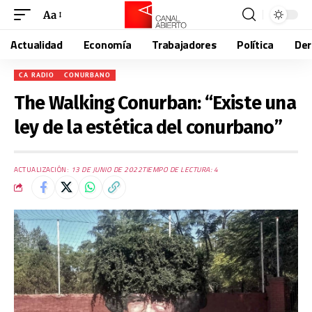
Aa
Actualidad
Economía
Trabajadores
Política
De
CA RADIO
CONURBANO
The Walking Conurban: “Existe una
ley de la estética del conurbano”
ACTUALIZACIÓN:
13 DE JUNIO DE 2022
TIEMPO DE LECTURA: 4