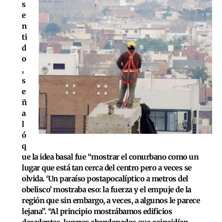
s
e
n
ti
d
o
,
s
e
ñ
a
l
ó
q
ue la idea basal fue
“mostrar el conurbano como un
lugar que está tan cerca del centro pero a veces se
olvida. ‘Un paraíso postapocalíptico a metros del
obelisco’
mostraba eso: la fuerza y el empuje de la
región que sin embargo, a veces, a algunos le parece
lejana”. “Al principio mostrábamos edificios