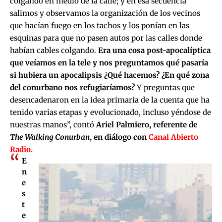
colgando en medio de la calle; y en esa secuencia
salimos y observamos la organización de los vecinos
que hacían fuego en los tachos y los ponían en las
esquinas para que no pasen autos por las calles donde
habían cables colgando.
Era una cosa post-apocalíptica
que veíamos en la tele y nos preguntamos qué pasaría
si hubiera un apocalipsis ¿Qué hacemos? ¿En qué zona
del conurbano nos refugiaríamos?
Y preguntas que
desencadenaron en la idea primaria de la cuenta que ha
tenido varias etapas y evolucionado, incluso yéndose de
nuestras manos”, contó
Ariel Palmiero, referente de
The Walking Conurban
, en diálogo con
Canal Abierto
Radio.
E
n
e
s
t
e