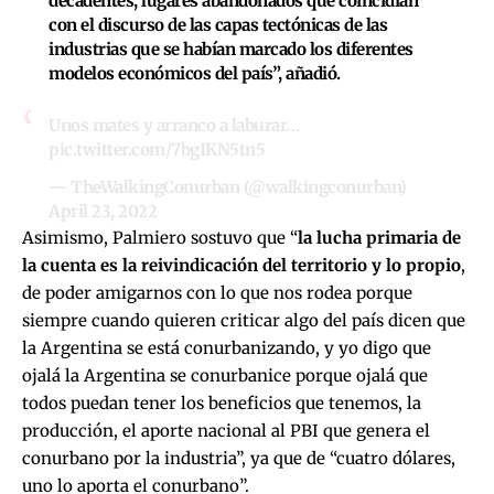
decadentes, lugares abandonados que coincidían
con el discurso de las capas tectónicas de las
industrias que se habían marcado los diferentes
modelos económicos del país”, añadió.
Unos mates y arranco a laburar…
pic.twitter.com/7bgIKN5tn5
— TheWalkingConurban (@walkingconurban)
April 23, 2022
Asimismo, Palmiero sostuvo que “
la lucha primaria de
la cuenta es la reivindicación del territorio y lo propio
,
de poder amigarnos con lo que nos rodea porque
siempre cuando quieren criticar algo del país dicen que
la Argentina se está conurbanizando, y yo digo que
ojalá la Argentina se conurbanice porque ojalá que
todos puedan tener los beneficios que tenemos, la
producción, el aporte nacional al PBI que genera el
conurbano por la industria”, ya que de “cuatro dólares,
uno lo aporta el conurbano”.