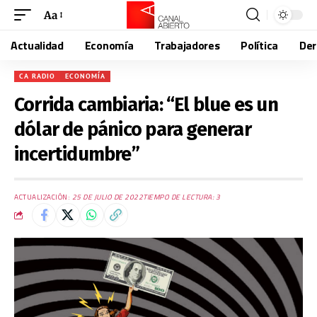
Aa
Actualidad
Economía
Trabajadores
Política
De
CA RADIO
ECONOMÍA
Corrida cambiaria: “El blue es un
dólar de pánico para generar
incertidumbre”
ACTUALIZACIÓN:
25 DE JULIO DE 2022
TIEMPO DE LECTURA: 3