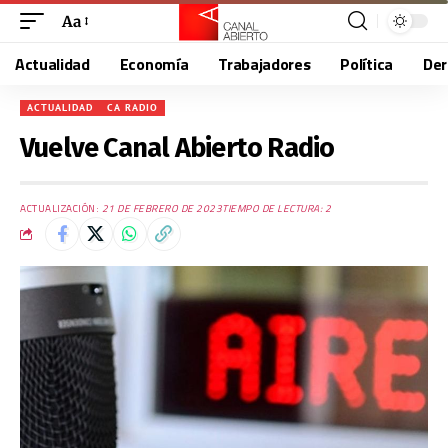
Aa
Actualidad
Economía
Trabajadores
Política
De
ACTUALIDAD
CA RADIO
Vuelve Canal Abierto Radio
ACTUALIZACIÓN:
21 DE FEBRERO DE 2023
TIEMPO DE LECTURA: 2