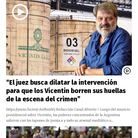
“El juez busca dilatar la intervención
para que los Vicentin borren sus huellas
de la escena del crimen”
https://youtu.be/enJ-Ao3bmhQ Redacción Canal Abierto | Luego del anuncio
presidencial sobre Vicentin, los poderes concentrados de la Argentina
salieron con los tapones de punta a y todo su arsenal mediático a…