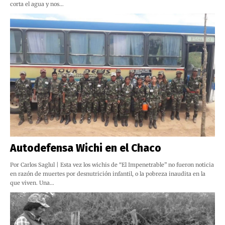
corta el agua y nos…
Autodefensa Wichi en el Chaco
Por Carlos Saglul | Esta vez los wichis de “El Impenetrable” no fueron noticia
en razón de muertes por desnutrición infantil, o la pobreza inaudita en la
que viven. Una…