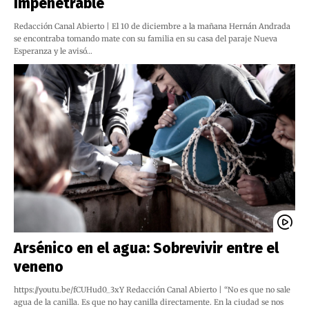
Impenetrable
Redacción Canal Abierto | El 10 de diciembre a la mañana Hernán Andrada
se encontraba tomando mate con su familia en su casa del paraje Nueva
Esperanza y le avisó…
Arsénico en el agua: Sobrevivir entre el
veneno
https://youtu.be/fCUHud0_3xY Redacción Canal Abierto | “No es que no sale
agua de la canilla. Es que no hay canilla directamente. En la ciudad se nos