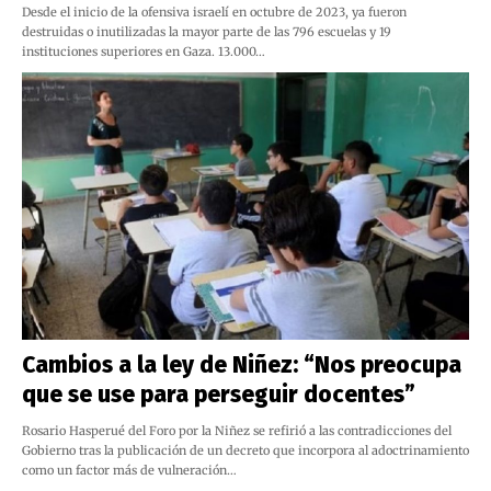
Desde el inicio de la ofensiva israelí en octubre de 2023, ya fueron
destruidas o inutilizadas la mayor parte de las 796 escuelas y 19
instituciones superiores en Gaza. 13.000…
Cambios a la ley de Niñez: “Nos preocupa
que se use para perseguir docentes”
Rosario Hasperué del Foro por la Niñez se refirió a las contradicciones del
Gobierno tras la publicación de un decreto que incorpora al adoctrinamiento
como un factor más de vulneración…