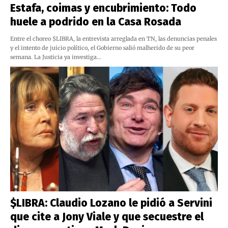
Estafa, coimas y encubrimiento: Todo
huele a podrido en la Casa Rosada
Entre el choreo $LIBRA, la entrevista arreglada en TN, las denuncias penales
y el intento de juicio político, el Gobierno salió malherido de su peor
semana. La Justicia ya investiga…
$LIBRA: Claudio Lozano le pidió a Servini
que cite a Jony Viale y que secuestre el