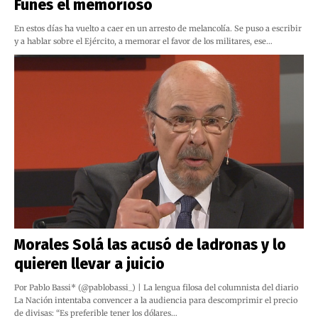
Funes el memorioso
En estos días ha vuelto a caer en un arresto de melancolía. Se puso a escribir
y a hablar sobre el Ejército, a memorar el favor de los militares, ese…
Morales Solá las acusó de ladronas y lo
quieren llevar a juicio
Por Pablo Bassi* (@pablobassi_) | La lengua filosa del columnista del diario
La Nación intentaba convencer a la audiencia para descomprimir el precio
de divisas: “Es preferible tener los dólares…