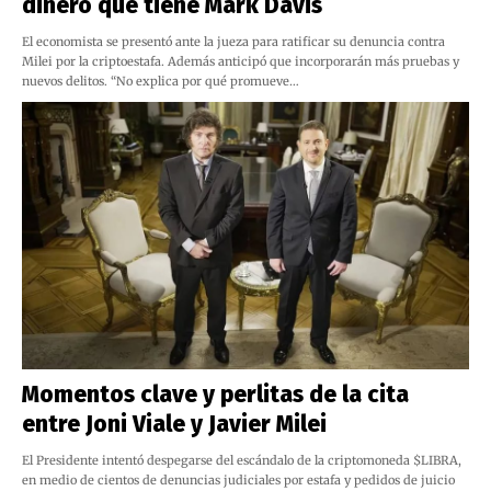
dinero que tiene Mark Davis
El economista se presentó ante la jueza para ratificar su denuncia contra
Milei por la criptoestafa. Además anticipó que incorporarán más pruebas y
nuevos delitos. “No explica por qué promueve…
Momentos clave y perlitas de la cita
entre Joni Viale y Javier Milei
El Presidente intentó despegarse del escándalo de la criptomoneda $LIBRA,
en medio de cientos de denuncias judiciales por estafa y pedidos de juicio