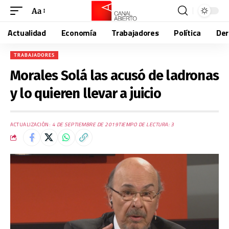
Aa
Actualidad
Economía
Trabajadores
Política
De
TRABAJADORES
Morales Solá las acusó de ladronas
y lo quieren llevar a juicio
ACTUALIZACIÓN:
4 DE SEPTIEMBRE DE 2019
TIEMPO DE LECTURA: 3