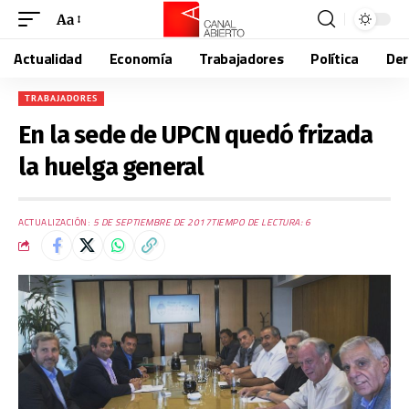
Aa
Actualidad
Economía
Trabajadores
Política
De
TRABAJADORES
En la sede de UPCN quedó frizada
la huelga general
ACTUALIZACIÓN:
5 DE SEPTIEMBRE DE 2017
TIEMPO DE LECTURA: 6