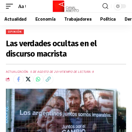
Aa
Actualidad
Economía
Trabajadores
Política
De
OPINIÓN
Las verdades ocultas en el
discurso macrista
ACTUALIZACIÓN:
5 DE AGOSTO DE 2019
TIEMPO DE LECTURA: 9