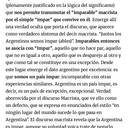
(plenamente justificado en la lógica del significante)
que
nos permite transmutar el “imparable” macrista
por el simple “impar” que convive en él
. Emerge allí
una verdad oculta que porta el discurso, que aparece
como verdadero síntoma del decir macrista. “Juntos los
Argentinos somos impar (ables)”.
Imparables entonces
se asocia con “Impar”
, aquello que no hace par, aquello
que no es igual a otro, aquello que es desparejo al otro y
que como tal se constituye en una excepción. Desde
este lugar emerge el dato argentino por excelencia: es
que
somos un país impar
: incomparable con otras
experiencias similares. Argentina es un país impar, es
decir, es un país de excepción, excepcional. Verdad
aborrecida por el discurso Macrista, que ve ello como
un defecto, que se expresa en enunciados del estilo “en
ningún lugar del mundo sucede lo que pasa en
Argentina”. El discurso macrista revela que la Argentina
es impar, aunque su voluntad yoica trate de negarlo.