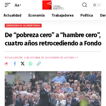
Aa
Actualidad
Economía
Trabajadores
Política
De
EMERGENCIA ALIMENTARIA
De “pobreza cero” a “hambre cero”,
cuatro años retrocediendo a Fondo
ACTUALIZACIÓN:
9 DE OCTUBRE DE 2019
TIEMPO DE LECTURA: 11