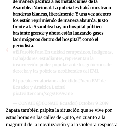
de manera pacífica a las instalaciones de la
Asamblea Nacional. La policía les había mostrado
banderas blancas, literalmente. Y una vez adentro
los están reprimiendo de manera absurda. Justo
frente a la Asamblea hay un hospital público
bastante grande y ahora están lanzando gases
lacrimógenos dentro del hospital”, contó el
periodista.
#ElParoNoPara
En unidad campesinos, Indígenas,
trabajadores, estudiantes, representan la
insurrección poder popular ante los gobiernos de
derecha y las políticas neoliberales del FMI.
El pueblo ecuatoriano a decidido ¡Fuera FMI de
Ecuador y América Latina!
pic.twitter.com/xqgyGG9wme
— CONAIE (@CONAIE_Ecuador)
October 9, 2019
Zapata también palpita la situación que se vive por
estas horas en las calles de Quito, en cuanto a la
magnitud de la movilización y a la violenta respuesta