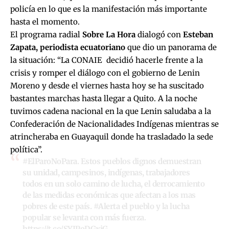
policía en lo que es la manifestación más importante
hasta el momento.
El programa radial
Sobre La Hora
dialogó con
Esteban
Zapata, periodista ecuatoriano
que dio un panorama de
la situación: “La CONAIE decidió hacerle frente a la
crisis y romper el diálogo con el gobierno de Lenin
Moreno y desde el viernes hasta hoy se ha suscitado
bastantes marchas hasta llegar a Quito. A la noche
tuvimos cadena nacional en la que Lenin saludaba a la
Confederación de Nacionalidades Indígenas mientras se
atrincheraba en Guayaquil donde ha trasladado la sede
política”.
#ElParoNoPara
. Estos pueblos dignos demuestran
su unidad, campesinos, indígenas, trabajadores
todos en un solo camino de lucha, el derrocamiento
de las medidas económicas que afectan a los mas
pobres de este país.
#Alerta
el pueblo y la lucha
popular se levanta con más fuerza.
https://t.co/SYJPoDGxiG