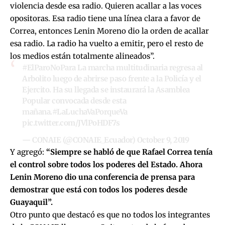
violencia desde esa radio. Quieren acallar a las voces
opositoras. Esa radio tiene una línea clara a favor de
Correa, entonces Lenin Moreno dio la orden de acallar
esa radio. La radio ha vuelto a emitir, pero el resto de
los medios están totalmente alineados”.
#ElParoNoPara
La marcha multitudinaria regresa al
Arbolito luego de abrirse paso frente a la Policía y el
Ejercito. Ha su llegada se instaurará la Asamblea
Popular convocada desde esta
mañana.
#LaLuchaVaPorqueVa
pic.twitter.com/JVlPoHDF7s
— CONAIE (@CONAIE_Ecuador)
October 9, 2019
Y agregó:
“Siempre se habló de que Rafael Correa tenía
el control sobre todos los poderes del Estado. Ahora
Lenin Moreno dio una conferencia de prensa para
demostrar que está con todos los poderes desde
Guayaquil”.
Otro punto que destacó es que no todos los integrantes