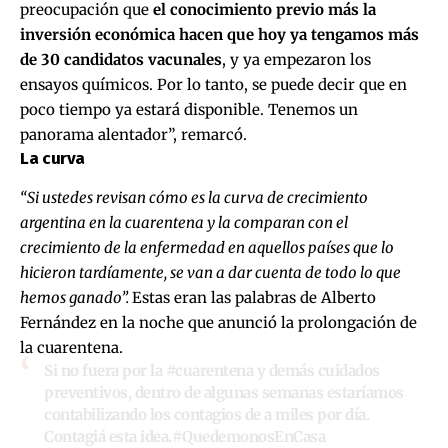
preocupación que
el conocimiento previo más la
inversión económica hacen que hoy ya tengamos más
de 30 candidatos vacunales
, y ya empezaron los
ensayos químicos. Por lo tanto, se puede decir que en
poco tiempo ya estará disponible. Tenemos un
panorama alentador”, remarcó.
La curva
“Si ustedes revisan cómo es la curva de crecimiento
argentina en la cuarentena y la comparan con el
crecimiento de la enfermedad en aquellos países que lo
hicieron tardíamente, se van a dar cuenta de todo lo que
hemos ganado”.
Estas eran las palabras de Alberto
Fernández en la noche que anunció la prolongación de
la cuarentena.
Si no fuera por la
#cuarentena
y demás cuidados
preventivos, dentro de algunas semanas estaríamos
contabilizando los contagios de a miles por día.
Contagiá esta idea.
#QuedemonosEnCasa