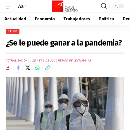
Aa
Actualidad
Economía
Trabajadores
Política
De
SALUD
¿Se le puede ganar a la pandemia?
ACTUALIZACIÓN:
1 DE ABRIL DE 2020
TIEMPO DE LECTURA: 13