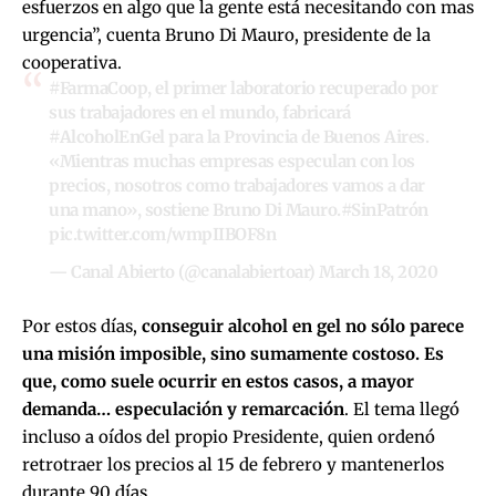
esfuerzos en algo que la gente está necesitando con mas
urgencia”, cuenta Bruno Di Mauro, presidente de la
cooperativa.
#FarmaCoop
, el primer laboratorio recuperado por
sus trabajadores en el mundo, fabricará
#AlcoholEnGel
para la Provincia de Buenos Aires.
«Mientras muchas empresas especulan con los
precios, nosotros como trabajadores vamos a dar
una mano», sostiene Bruno Di Mauro.
#SinPatrón
pic.twitter.com/wmpIIBOF8n
— Canal Abierto (@canalabiertoar)
March 18, 2020
Por estos días,
conseguir alcohol en gel no sólo parece
una misión imposible, sino sumamente costoso. Es
que, como suele ocurrir en estos casos, a mayor
demanda… especulación y remarcación
. El tema llegó
incluso a oídos del propio Presidente, quien ordenó
retrotraer los precios al 15 de febrero y mantenerlos
durante 90 días.