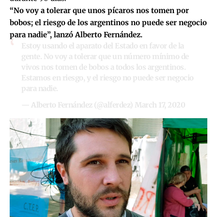
“No voy a tolerar que unos pícaros nos tomen por
bobos; el riesgo de los argentinos no puede ser negocio
para nadie”, lanzó Alberto Fernández.
Estoy usando el aparato del Estado en favor de la
gente. No voy a tolerar que un número mínimo de
vivos nos tomen de bobos a todos los argentinos.
Estamos en riesgo, y el riesgo no puede ser negocio
para nadie.
— Alberto Fernández (@alferdez)
March 17, 2020