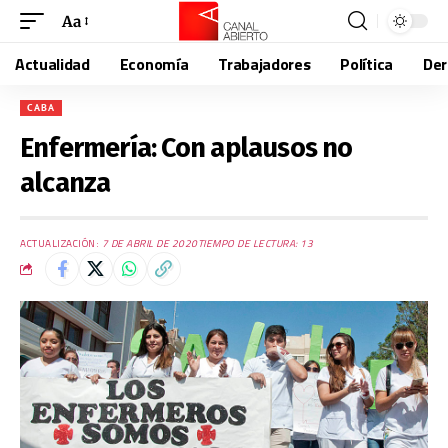
Aa
Actualidad
Economía
Trabajadores
Política
De
CABA
Enfermería: Con aplausos no
alcanza
ACTUALIZACIÓN:
7 DE ABRIL DE 2020
TIEMPO DE LECTURA: 13