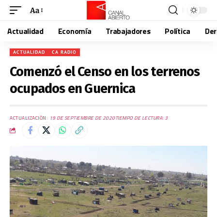
Aa
Actualidad
Economía
Trabajadores
Política
De
ACTUALIDAD
CA RADIO
Comenzó el Censo en los terrenos
ocupados en Guernica
ACTUALIZACIÓN:
19 DE SEPTIEMBRE DE 2020
TIEMPO DE LECTURA: 3