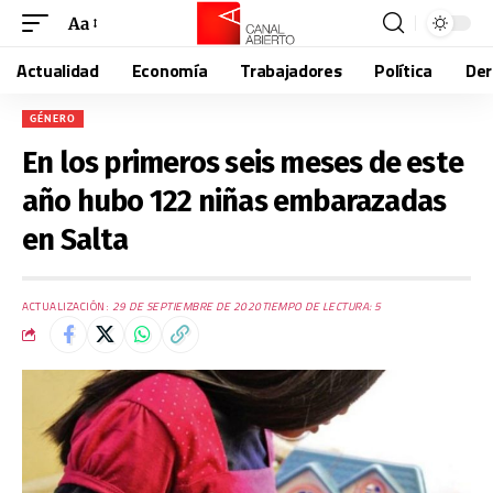
Aa
Actualidad
Economía
Trabajadores
Política
De
GÉNERO
En los primeros seis meses de este
año hubo 122 niñas embarazadas
en Salta
ACTUALIZACIÓN:
29 DE SEPTIEMBRE DE 2020
TIEMPO DE LECTURA: 5