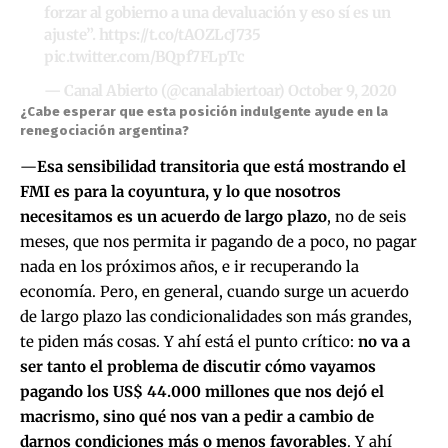
forzar al gobierno a una devaluación y eso sí es un
ajuste”.
https://t.co/tAOZLcJ735
pic.twitter.com/BQpf7FLpTc
— Canal Abierto (@canalabiertoar)
October 9, 2020
¿Cabe esperar que esta posición indulgente ayude en la
renegociación argentina?
—
Esa sensibilidad transitoria que está mostrando el
FMI es para la coyuntura, y lo que nosotros
necesitamos es un acuerdo de largo plazo
, no de seis
meses, que nos permita ir pagando de a poco, no pagar
nada en los próximos años, e ir recuperando la
economía. Pero, en general, cuando surge un acuerdo
de largo plazo las condicionalidades son más grandes,
te piden más cosas. Y ahí está el punto crítico:
no va a
ser tanto el problema de discutir cómo vayamos
pagando los US$ 44.000 millones que nos dejó el
macrismo, sino qué nos van a pedir a cambio de
darnos condiciones más o menos favorables
. Y ahí