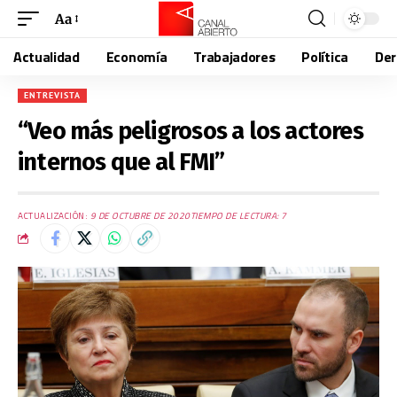
Aa
Actualidad
Economía
Trabajadores
Política
De
ENTREVISTA
“Veo más peligrosos a los actores
internos que al FMI”
ACTUALIZACIÓN:
9 DE OCTUBRE DE 2020
TIEMPO DE LECTURA: 7