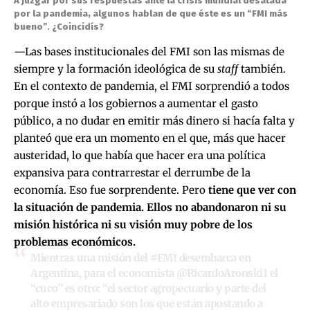
A juzgar por sus respuestas ante la crisis mundial desatada
por la pandemia, algunos hablan de que éste es un “FMI más
bueno”. ¿Coincidís?
—Las bases institucionales del FMI son las mismas de
siempre y la formación ideológica de su
staff
también.
En el contexto de pandemia, el FMI sorprendió a todos
porque instó a los gobiernos a aumentar el gasto
público, a no dudar en emitir más dinero si hacía falta y
planteó que era un momento en el que, más que hacer
austeridad, lo que había que hacer era una política
expansiva para contrarrestar el derrumbe de la
economía. Eso fue sorprendente. Pero
tiene que ver con
la situación de pandemia. Ellos no abandonaron ni su
misión histórica ni su visión muy pobre de los
problemas económicos.
Mientras una misión del
#FMI
desembarca en
Argentina, para el economista
@RicardoAronski1
el
“cuco” es otro: “el sector agropecuario y parte del
alto empresariado son los que están apostando a