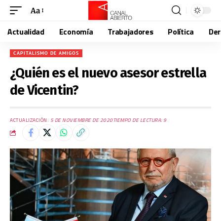
Aa
Actualidad
Economía
Trabajadores
Política
De
CAPITALISMO DE AMIGOS
¿Quién es el nuevo asesor estrella
de Vicentin?
ACTUALIZACIÓN:
5 DE NOVIEMBRE DE 2020
TIEMPO DE LECTURA: 9