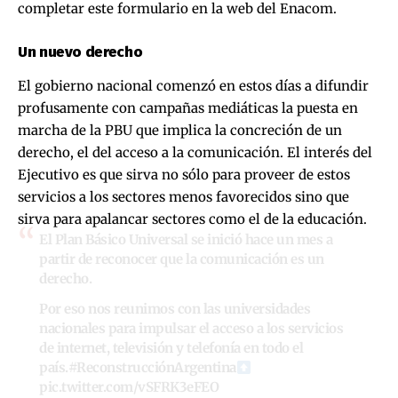
completar
este formulario
en la web del Enacom.
Un nuevo derecho
El gobierno nacional comenzó en estos días a difundir
profusamente con campañas mediáticas la puesta en
marcha de la PBU que implica la concreción de un
derecho, el del acceso a la comunicación. El interés del
Ejecutivo es que sirva no sólo para proveer de estos
servicios a los sectores menos favorecidos sino que
sirva para apalancar sectores como el de la educación.
El Plan Básico Universal se inició hace un mes a
partir de reconocer que la comunicación es un
derecho.
Por eso nos reunimos con las universidades
nacionales para impulsar el acceso a los servicios
de internet, televisión y telefonía en todo el
país.
#ReconstrucciónArgentina
pic.twitter.com/vSFRK3eFEO