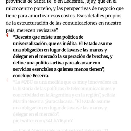
provincia de Santa Fe, o en Ledesma, Jujuy, que en el
microcentro porteño, y las perspectivas de negocio que
tiene para amortizar esos costos. Esos detalles propios
de la estructuración de las comunicaciones en nuestro
país, merecen revisarse”.
“Rescato que existe una política de
universalización, que es inédita. El Estado asume
una obligación en lugar de lavarse las manos y
delegar en el mercado la superación de brechas, y
define una política activa para alcanzar con
servicios esenciales a quienes menos tienen”,
concluye Becerra.
“La
#PBU
es una medida que es muy innovadora en
la historia de las políticas de telecomunicaciones y
conectividad en la Argentina y en la región”, señala
Martín Becerra
@aracalacana
. "El Estado asume
una obligación en lugar de lavarse las manos y
delegar en el mercado".
pic.twitter.com/34LhA16pmY
— Canal Abierto (@canalabiertoar)
February 22,