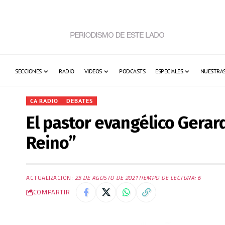
SECCIONES
RADIO
VIDEOS
PODCASTS
ESPECIALES
NUESTRAS
CA RADIO
DEBATES
El pastor evangélico Gerar
Reino”
ACTUALIZACIÓN:
25 DE AGOSTO DE 2021
TIEMPO DE LECTURA: 6
COMPARTIR