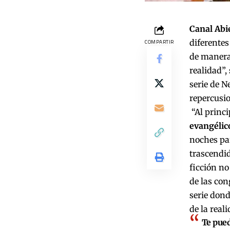
Canal Abi
diferente
COMPARTIR
de manera
realidad”,
serie de N
repercusio
“Al princi
evangélic
noches pa
trascendid
ficción n
de las con
serie dond
de la real
Te pued