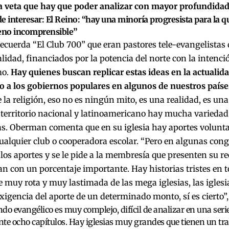
ra veta que hay que poder analizar con mayor profundida
e interesar:
El Reino: “hay una minoría progresista para la qu
no incomprensible”
recuerda “El Club 700” que eran pastores tele-evangelista
lidad, financiados por la potencia del norte con la intenci
mo.
Hay quienes buscan replicar estas ideas en la actualid
o a los gobiernos populares en algunos de nuestros paíse
e la religión, eso no es ningún mito, es una realidad, es un
 territorio nacional y latinoamericano hay mucha variedad 
s. Oberman comenta que en su iglesia hay aportes voluntari
alquier club o cooperadora escolar. “Pero en algunas cong
 los aportes y se le pide a la membresía que presenten su re
n con un porcentaje importante. Hay historias tristes en to
e muy rota y muy lastimada de las mega iglesias, las igles
xigencia del aporte de un determinado monto, sí es cierto”
do evangélico es muy complejo, difícil de analizar en una serie
te ocho capítulos. Hay iglesias muy grandes que tienen un tr