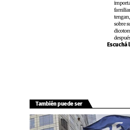
importa
familia
tengan,
sobre s
dicotomí
después
Escuchá 
También puede ser