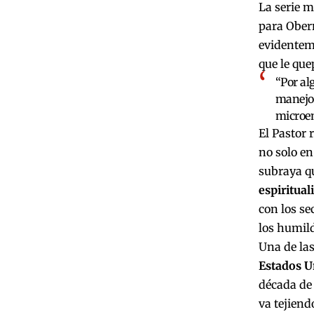
La serie m
para Oberm
evidenteme
que le que
“Por al
manejo 
microe
El Pastor 
no solo en
subraya q
espiritual
con los se
los humild
Una de las
Estados U
década de 
va tejiend