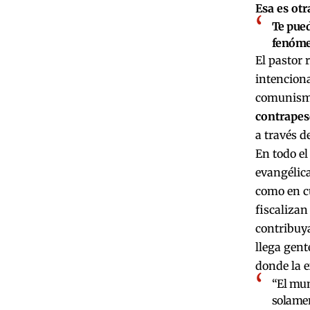
Esa es ot
Te pued
fenóme
El pastor 
intenciona
comunis
contrapes
a través d
En todo el
evangélica
como en cu
fiscalizan
contribuya
llega gent
donde la e
“El mun
solamen