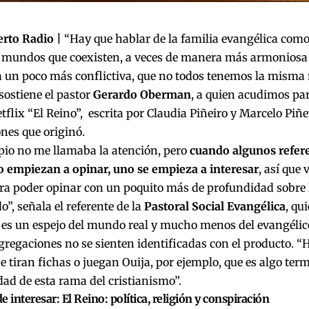
erto Radio |
“Hay que
hablar de la familia evangélica co
s mundos que coexisten, a veces de manera más armoniosa 
 un poco más conflictiva, que no todos tenemos la misma 
 sostiene el pastor
Gerardo Oberman
, a quien acudimos par
etflix “El Reino”, escrita por Claudia Piñeiro y Marcelo Piñe
nes que originó.
pio no me llamaba la atención, pero
cuando algunos refer
o empiezan a opinar, uno se empieza a interesar
, así que 
ra poder opinar con un poquito más de profundidad sobre 
o”, señala el referente de la
Pastoral Social Evangélica
, qu
o es un espejo del mundo real y mucho menos del evangélic
gregaciones no se sienten identificadas con el producto.
“
H
e tiran fichas o juegan Ouija, por ejemplo, que es algo te
idad de esta rama del cristianismo
”
.
e interesar:
El Reino: política, religión y conspiración