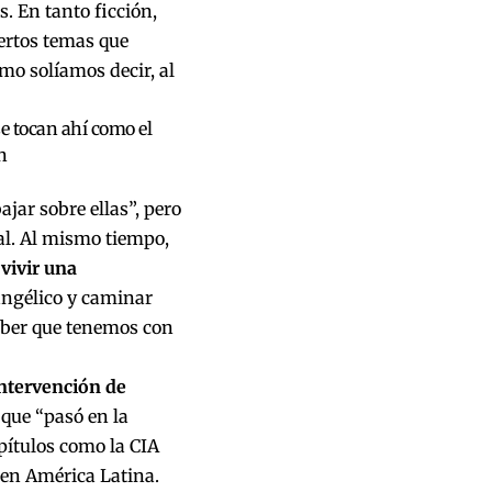
. En tanto ficción,
iertos temas que
mo solíamos decir, al
se tocan ahí como el
n
jar sobre ellas”, pero
al. Al mismo tiempo,
vivir una
angélico y caminar
deber que tenemos con
intervención de
ue “pasó en la
apítulos como la CIA
 en América Latina.