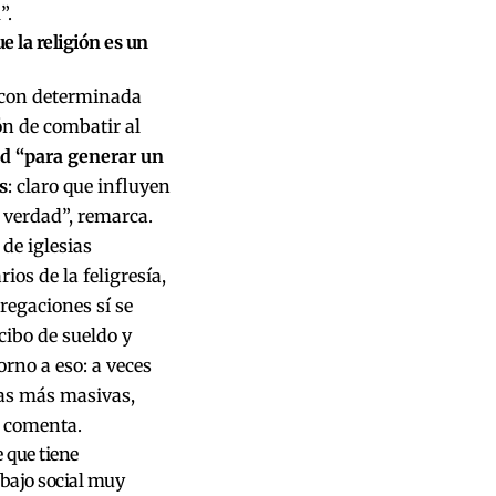
d
”.
e la religión es un
s con determinada
ón de combatir al
ad “para generar un
s
: claro que influyen
a verdad”, remarca.
de iglesias
os de la feligresía,
regaciones sí se
cibo de sueldo y
rno a eso: a veces
ias más masivas,
, comenta.
 que tiene
abajo social muy