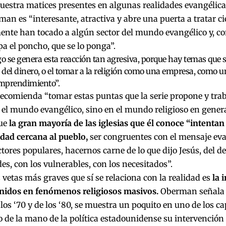
uestra matices presentes en algunas realidades evangélicas
an es “interesante, atractiva y abre una puerta a tratar c
nte han tocado a algún sector del mundo evangélico y, co
pa el poncho, que se lo ponga”.
go se genera esta reacción tan agresiva, porque hay temas que 
del dinero, o el tomar a la religión como una empresa, como u
mprendimiento”.
recomienda “tomar estas puntas que la serie propone y traba
 el mundo evangélico, sino en el mundo religioso en gener
ue
la gran mayoría de las iglesias que él conoce “
intentan 
idad cercana al
pueblo,
ser congruentes con el mensaje ev
ctores populares, hacernos carne de lo que dijo Jesús, del 
es, con los vulnerables, con los necesitados”.
 vetas más graves que sí se relaciona con la realidad es
la 
nidos en fenómenos religiosos masivos.
Oberman señala q
los ‘70 y de los ‘80, se muestra un poquito en uno de los c
o de la mano de la política estadounidense su intervención