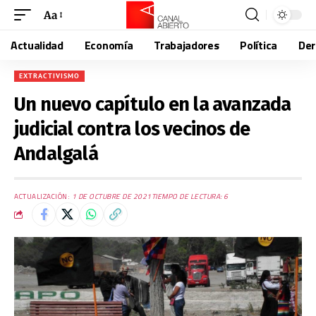
Aa
Actualidad
Economía
Trabajadores
Política
De
EXTRACTIVISMO
Un nuevo capítulo en la avanzada
judicial contra los vecinos de
Andalgalá
ACTUALIZACIÓN:
1 DE OCTUBRE DE 2021
TIEMPO DE LECTURA: 6