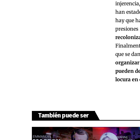
injerencia
han estado
hay que ha
presiones 
recoloniz
Finalmente
que se dan
organizar
pueden de
locura en 
También puede ser