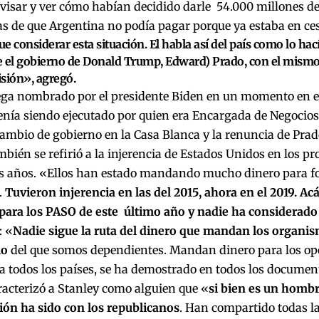
visar y ver cómo habían decidido darle 54.000 millones de
as de que Argentina no podía pagar porque ya estaba en ce
e considerar esta situación. El habla así del país como lo hac
 el gobierno de Donald Trump, Edward) Prado, con el mismo 
sión», agregó.
ega nombrado por el presidente Biden en un momento en el
enía siendo ejecutado por quien era Encargada de Negocio
ecambio de gobierno en la Casa Blanca y la renuncia de Prad
mbién se refirió a la injerencia de Estados Unidos en los pr
os años. «Ellos han estado mandando mucho dinero para fo
.
Tuvieron injerencia en las del 2015, ahora en el 2019. 
para los PASO de este último año y nadie ha considerado
: «
Nadie sigue la ruta del dinero que mandan los organis
io
del que somos dependientes. Mandan dinero para los op
 todos los países, se ha demostrado en todos los documen
racterizó a Stanley como alguien que «
si bien es un hombr
ión ha sido con los republicanos
. Han compartido todas la