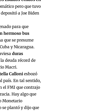
lomático pero que tuvo
 depositó a Joe Biden
Senado para que
n hermoso bus
ma que se presume
 Cuba y Nicaragua.
raviesa
duras
la deuda récord de
io Macri.
tella Calloni
esbozó
 país. En tal sentido,
n el FMI que contrajo
cracia. Hay algo que
do Monetario
 se plantó y dijo que