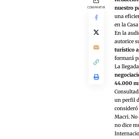
nuestro p
COMPARTIR
una eficie
en la Casa
En la audi
autorice s
turístico 
formará pa
La llegada
negociaci
44.000 mi
Consultad
un perfil 
consideró 
Macri. No 
no dice mu
Internacio