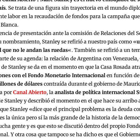
aís
. Se trata de una figura sin trayectoria en el mundo dip
nte labor en la recaudación de fondos para la campaña que
 Blanca.
encia de presentación ante la comisión de Relaciones del 
u nombramiento, Stanley se refirió a nuestro país como «
u
al que no le andan las ruedas
«. También se refirió a un te
rte de su agenda: la relación de Argentina con Venezuela,
 de Stanley se da en el momento en que la Casa Rosada at
ones con el Fondo Monetario Internacional
en función de 
llones de dólares
contraída durante el gobierno de Mauric
a por
Canal Abierto
, la
analista de política internacional S
de Stanley y describió el momento en el que hace su arribo al
que Stanley «dice que el principal problema es la deuda co
es la única pero sí la más grande de la historia de la demo
cha gente y es que esto se discutió dentro del propio Fon
nal. Y otra cosa que tampoco se ha dicho es que el Gobierno