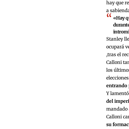
hay que re
a sabiend
«Hay qu
durante
intromi
Stanley ll
ocupará v
,tras el r
Calloni ta
los últim
elecciones
entrando 
Y lamentó
del imper
mandado a
Calloni ca
su formac