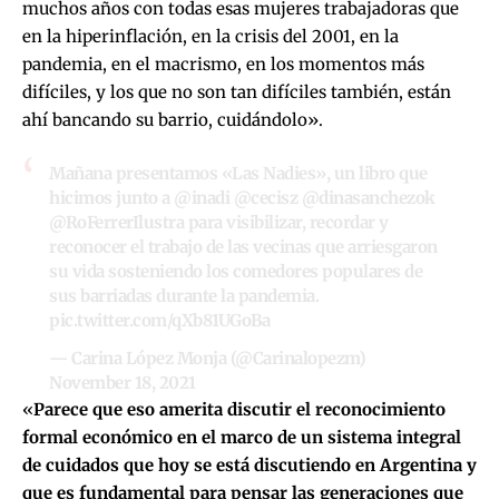
muchos años con todas esas mujeres trabajadoras que
en la hiperinflación, en la crisis del 2001, en la
pandemia, en el macrismo, en los momentos más
difíciles, y los que no son tan difíciles también, están
ahí bancando su barrio, cuidándolo».
Mañana presentamos «Las Nadies», un libro que
hicimos junto a
@inadi
@cecisz
@dinasanchezok
@RoFerrerIlustra
para visibilizar, recordar y
reconocer el trabajo de las vecinas que arriesgaron
su vida sosteniendo los comedores populares de
sus barriadas durante la pandemia.
pic.twitter.com/qXb81UGoBa
— Carina López Monja (@Carinalopezm)
November 18, 2021
«
Parece que eso amerita discutir el reconocimiento
formal económico en el marco de un sistema integral
de cuidados que hoy se está discutiendo en Argentina y
que es fundamental para pensar las generaciones que