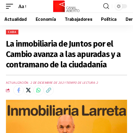
Aa
Actualidad
Economía
Trabajadores
Política
De
CABA
La inmobiliaria de Juntos por el
Cambio avanza a las apuradas y a
contramano de la ciudadanía
ACTUALIZACIÓN:
2 DE DICIEMBRE DE 2021
TIEMPO DE LECTURA: 2