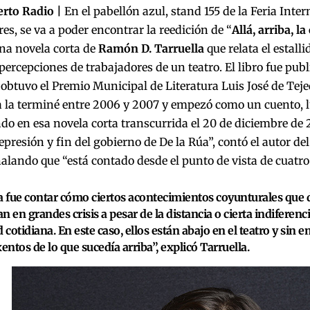
erto Radio |
En el pabellón azul, stand 155 de la Feria Inte
es, se va a poder encontrar la reedición de “
Allá, arriba, la
una novela corta de
Ramón D. Tarruella
que relata el estalli
ercepciones de trabajadores de un teatro. El libro fue pub
obtuvo el Premio Municipal de Literatura Luis José de Teje
 la terminé entre 2006 y 2007 y empezó como un cuento, l
o en esa novela corta transcurrida el 20 de diciembre de 
represión y fin del gobierno de De la Rúa”, contó el autor del
ñalando que “está contado desde el punto de vista de cuatr
a fue contar cómo ciertos acontecimientos coyunturales que 
n en grandes crisis a pesar de la distancia o cierta indiferencia
d cotidiana. En este caso, ellos están abajo en el teatro y si
xentos de lo que sucedía arriba”, explicó Tarruella.