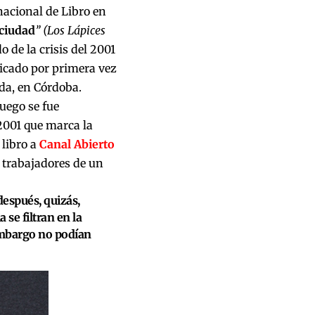
rnacional de Libro en
 ciudad
” (Los Lápices
do de la crisis del 2001
licado por primera vez
da, en Córdoba.
uego se fue
2001 que marca la
 libro a
Canal Abierto
o trabajadores de un
después, quizás,
 se filtran en la
n embargo no podían