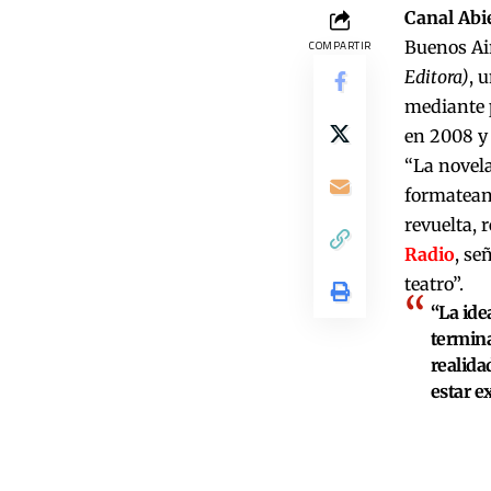
Canal Abi
Buenos Air
COMPARTIR
Editora)
, 
mediante p
en 2008 y 
“La novela
formateand
revuelta, 
Radio
, se
teatro”.
“La ide
termina
realida
estar e