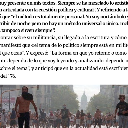
uy presente en mis textos. Siempre se ha mezclado lo artístico
 articulada con la cuestión política y cultural”. Y refiriendo a 
 que “el método es totalmente personal. Yo soy noctámbulo
ribir de noche pero no hay un método universal o único. Inc
 tampoco sirven siempre”.
ontar sobre su militancia, su llegada a la escritura y cómo v
manifestó que «el tema de lo político siempre está en mi li
l que otras”. Y expresó: “La forma en que yo retomo o tomo 
te dependa de lo que voy leyendo y analizando, depende m
obre el tema”, y anticipó que en la actualidad está escribie
del ´76.