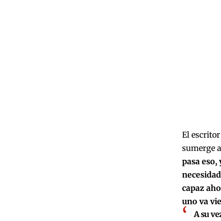
El escritor
sumerge a 
pasa eso, 
necesidad
capaz ahor
uno va vie
A su ve