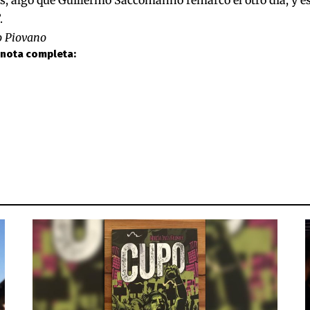
.
o Piovano
 nota completa: