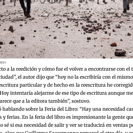
 2001
to a la reedición y cómo fue el volver a encontrarse con el te
 ciudad”, el autor dijo que “hoy no la escribiría con el mismo
scritura particular y de hecho en la reescritura he corregi
oy intentaría alejarme de ese tipo de escritura aunque me
arece que a la editora también”, sostuvo.
 hablando sobre la Feria del Libro: “Hay una necesidad cas
s y ferias. En la feria del libro es impresionante la gente qu
 sé si esa necesidad de salir y ver se traducirá en ventas p
s, algo que Guillermo Saccomanno remarcó el otro día, y e