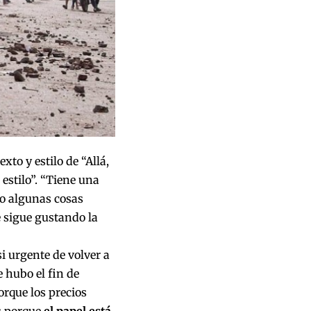
xto y estilo de “Allá,
 estilo”. “Tiene una
do algunas cosas
 sigue gustando la
i urgente de volver a
e hubo el fin de
orque los precios
s porque
el papel está