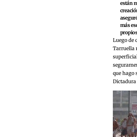
están m
creación
aseguró
más esc
propios
Luego de c
Tarruella 
superficia
seguramen
que hago s
Dictadura 