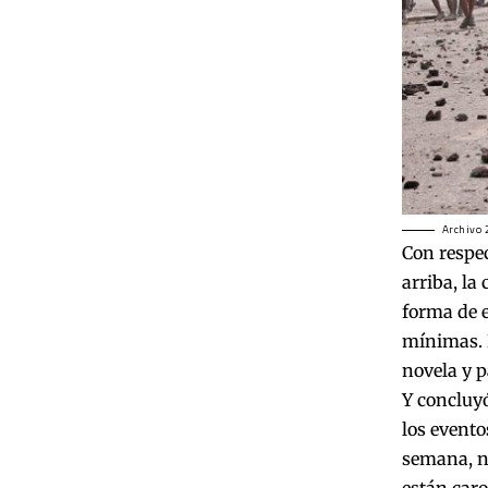
Archivo
Con respec
arriba, la
forma de e
mínimas. H
novela y p
Y concluyó
los evento
semana, no
están caro