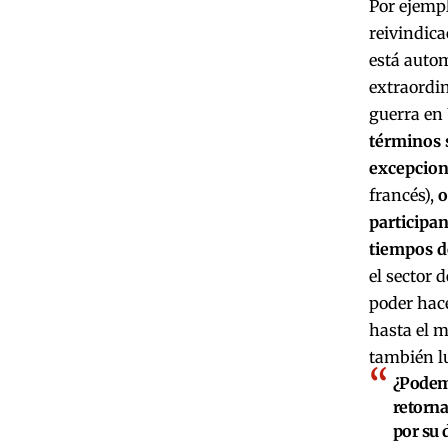
Por ejempl
reivindica
está autom
extraordin
guerra en 
términos s
excepcion
francés),
o
participan
tiempos d
el sector 
poder hace
hasta el m
también lu
¿Podemo
retorna
por su 