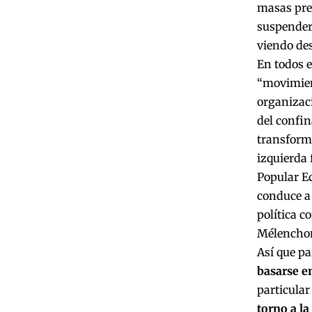
masas pre
suspender 
viendo des
En todos e
“movimient
organizac
del confin
transforma
izquierda 
Popular Ec
conduce a
política c
Mélenchon,
Así que pa
basarse e
particular
torno a l