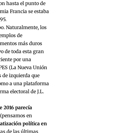
on hasta el punto de
mia Francia se estaba
95.
o. Naturalmente, los
jemplos de
momentos más duros
vo de toda esta gran
ciente por una
NUPES (La Nueva Unión
s de izquierda que
como a una plataforma
rma electoral de J.L.
e 2016 parecía
(pensamos en
matización política en
gas de las últimas