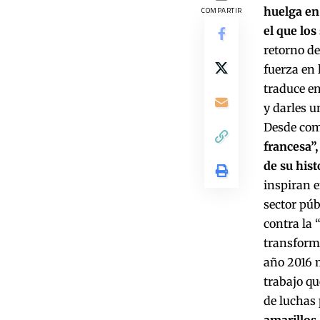
huelga en
COMPARTIR
el que los
retorno de
fuerza en 
traduce e
y darles u
Desde comi
francesa”,
de su hist
inspiran e
sector púb
contra la 
transforma
año 2016 m
trabajo qu
de luchas 
amarillos