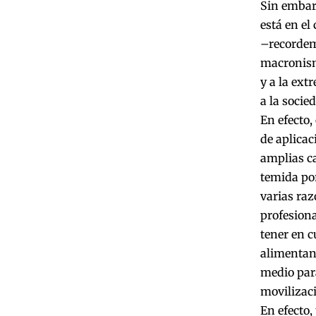
Sin embarg
está en el
–recordemo
macronismo
y a la ext
a la socie
En efecto,
de aplicac
amplias ca
temida por
varias raz
profesiona
tener en c
alimentan 
medio para
movilizaci
En efecto,