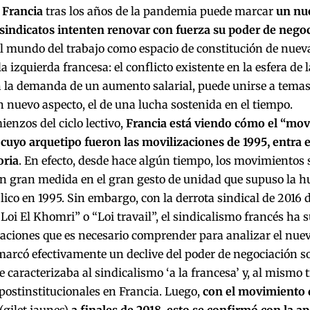
 Francia
tras los años de la pandemia puede marcar
un nue
 sindicatos intenten renovar con fuerza su poder de nego
l mundo del trabajo como espacio de constitución de nueva
la izquierda francesa: el conflicto existente en la esfera de 
n la demanda de un aumento salarial, puede unirse a tema
n nuevo aspecto, el de una lucha sostenida en el tiempo.
enzos del ciclo lectivo,
Francia está viendo cómo el “movi
 cuyo arquetipo fueron las movilizaciones de 1995, entra
oria
. En efecto, desde hace algún tiempo, los movimientos s
n gran medida en el gran gesto de unidad que supuso la h
lico en 1995. Sin embargo, con la derrota sindical de 2016
“Loi El Khomri” o “Loi travail”, el sindicalismo francés ha s
ciones que es necesario comprender para analizar el nuevo
arcó efectivamente un declive del poder de negociación sob
e caracterizaba al sindicalismo ‘a la francesa’ y, al mismo t
postinstitucionales en Francia. Luego,
con el movimiento 
(gilet jaunes)
a finales de 2018, esto se confirmó con la ap