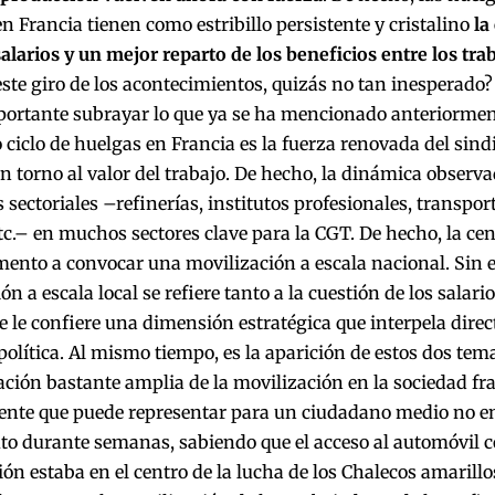
 Francia tienen como estribillo persistente y cristalino
la
larios y un mejor reparto de los beneficios entre los tra
ste giro de los acontecimientos, quizás no tan inesperado?
ortante subrayar lo que ya se ha mencionado anteriorment
 ciclo de huelgas en Francia es la fuerza renovada del sin
n torno al valor del trabajo. De hecho, la dinámica observad
 sectoriales –refinerías, institutos profesionales, transpor
etc.– en muchos sectores clave para la CGT. De hecho, la cen
ento a convocar una movilización a escala nacional. Sin e
ón a escala local se refiere tanto a la cuestión de los salari
ue le confiere una dimensión estratégica que interpela dire
política. Al mismo tiempo, es la aparición de estos dos tema
ción bastante amplia de la movilización en la sociedad fra
ente que puede representar para un ciudadano medio no e
uto durante semanas, sabiendo que el acceso al automóvil
ón estaba en el centro de la lucha de los Chalecos amarillo