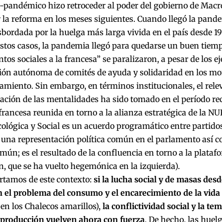
-pandémico hizo retroceder al poder del gobierno de Macr
la reforma en los meses siguientes. Cuando llegó la pande
bordada por la huelga más larga vivida en el país desde 19
stos casos, la pandemia llegó para quedarse un buen tiemp
os sociales a la francesa” se paralizaron, a pesar de los e
ión autónoma de comités de ayuda y solidaridad en los 
amiento. Sin embargo, en términos institucionales, el rele
ción de las mentalidades ha sido tomado en el período re
francesa reunida en torno a la alianza estratégica de la 
ológica y Social es un acuerdo programático entre partido
 una representación política común en el parlamento así 
omún; es el resultado de la confluencia en torno a la platafo
 que se ha vuelto hegemónica en la izquierda).
rtamos de este contexto:
si la lucha social y de masas desd
n el problema del consumo y el encarecimiento de la vida
 en los Chalecos amarillos),
la conflictividad social y la te
a producción vuelven ahora con fuerza
. De hecho, las huel