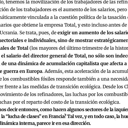
o, tenemos la movilización de los trabajadores de las refin
ción de los trabajadores es el aumento de los salarios, pero
áticamente vinculada a la cuestión política de la tasación 
arios que obtiene la empresa Total, y esto incluso antes d
Ucrania. Se trata, pues, de
exigir un aumento de los salari
ectoriales e individuales, sino de mostrar estratégicamen
ales de Total
(los mayores del último trimestre de la histor
 el salario del director general de Total, no sólo son inde
 de una dinámica de acumulación capitalista que afecta a 
e guerra en Europa
. Además, esta aceleración de la acumul
de los combustibles fósiles responde también a una necesid
r frente a las medidas de transición ecológica. Desde los 
ovimiento de los refinadores, las luchas por los combustibl
chas por el reparto del costo de la transición ecológica.
s decir entonces, como hacen algunos sectores de la izquier
 la “lucha de clases” en Francia? Tal vez, y en todo caso, la hu
dinámica interna, parece ir en esa dirección.