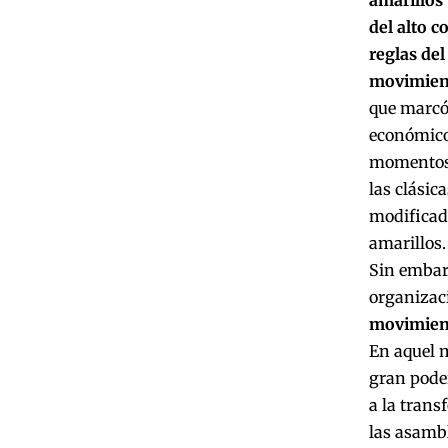
del alto 
reglas del
movimient
que marcó 
económico
momentos d
las clásic
modificad
amarillos.
Sin embarg
organizac
movimient
En aquel 
gran poder
a la trans
las asambl