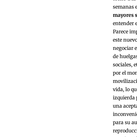
semanas en
mayores sa
entender e
Parece imp
este nuevo
negociar e
de huelgas
sociales, 
por el mom
movilizaci
vida, lo q
izquierda 
una acepta
inconveni
para su a
reproducci