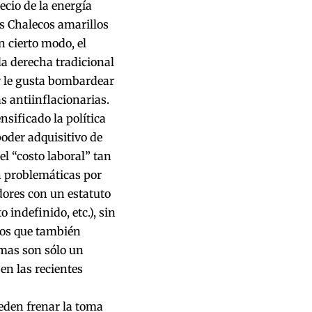
ecio de la energía
os Chalecos amarillos
 cierto modo, el
a derecha tradicional
 y le gusta bombardear
s antiinflacionarias.
nsificado la política
poder adquisitivo de
l “costo laboral” tan
n problemáticas por
adores con un estatuto
 indefinido, etc.), sin
ios que también
imas son sólo un
en las recientes
eden frenar la toma