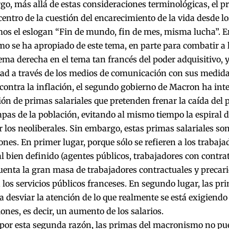
o, más allá de estas consideraciones terminológicas, el pr
 centro de la cuestión del encarecimiento de la vida desde l
s el eslogan “Fin de mundo, fin de mes, misma lucha”. En
 se ha apropiado de este tema, en parte para combatir a l
rema derecha en el tema tan francés del poder adquisitivo,
dad a través de los medios de comunicación con sus medida
 contra la inflación, el segundo gobierno de Macron ha inte
ión de primas salariales que pretenden frenar la caída del 
pas de la población, evitando al mismo tiempo la espiral de
 los neoliberales. Sin embargo, estas primas salariales so
ones. En primer lugar, porque sólo se refieren a los trabaj
l bien definido (agentes públicos, trabajadores con contrato
uenta la gran masa de trabajadores contractuales y precar
los servicios públicos franceses. En segundo lugar, las pr
 desviar la atención de lo que realmente se está exigiendo 
ones, es decir, un aumento de los salarios.
 por esta segunda razón, las primas del macronismo no pu