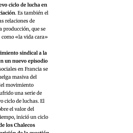
vo ciclo de lucha en
ciación
. Es también el
s relaciones de
la producción, que se
s como «la vida cara»
miento sindical a la
 en un nuevo episodio
ociales en Francia se
uelga masiva del
 del movimiento
ufrido una serie de
 ciclo de luchas. El
re el valor del
iempo, inició un ciclo
de los Chalecos
arición de la cuestión