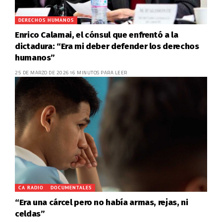
DERECHOS HUMANOS
Enrico Calamai, el cónsul que enfrentó a la
dictadura: “Era mi deber defender los derechos
humanos”
25 DE MARZO DE 2026
16 MINUTOS PARA LEER
CA RADIO
DOCUMENTALES
“Era una cárcel pero no había armas, rejas, ni
celdas”