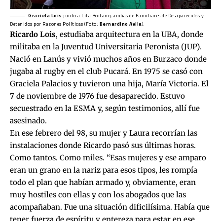
Graciela Lois
junto a Lita Boitano, ambas de Familiares de Desaparecidos y
Detenidos por Razones Políticas (Foto:
Bernardino Avila
).
Ricardo Lois
, estudiaba arquitectura en la UBA, donde
militaba en la Juventud Universitaria Peronista (JUP).
Nació en Lanús y vivió muchos años en Burzaco donde
jugaba al rugby en el club Pucará. En 1975 se casó con
Graciela Palacios y tuvieron una hija, María Victoria. El
7 de noviembre de 1976 fue desaparecido. Estuvo
secuestrado en la ESMA y, según testimonios, allí fue
asesinado.
En ese febrero del 98, su mujer y Laura recorrían las
instalaciones donde Ricardo pasó sus últimas horas.
Como tantos. Como miles. “Esas mujeres y ese amparo
eran un grano en la nariz para esos tipos, les rompía
todo el plan que habían armado y, obviamente, eran
muy hostiles con ellas y con los abogados que las
acompañaban. Fue una situación dificilísima. Había que
tener fuerza de espíritu y entereza para estar en ese