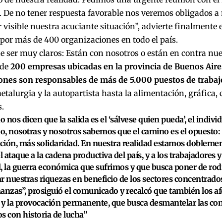
. De no tener respuesta favorable nos veremos obligados a 
 visible nuestra acuciante situación”, advierte finalmente e
por más de 400 organizaciones en todo el país.
e ser muy claros: Están con nosotros o están en contra nue
 de
200 empresas ubicadas en la provincia de Buenos Aires
iones son responsables de más de 5.000 puestos de trabaj
etalurgia y la autopartista hasta la alimentación, gráfica, c
s.
 nos dicen que la salida es el ‘sálvese quien pueda’, el individ
, nosotras y nosotros sabemos que el camino es el opuesto:
ación, más solidaridad. En nuestra realidad estamos dobleme
el ataque a la cadena productiva del país, y a los trabajadores 
, la guerra económica que sufrimos y que busca poner de rodil
r nuestras riquezas en beneficio de los sectores concentrados 
inanzas”, prosiguió el comunicado y recalcó que también los af
a y la provocación permanente, que busca desmantelar las co
s con historia de lucha”