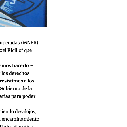
cuperadas (MNER)
el Kicillof que
emos hacerlo –
r los derechos
esistimos a los
Gobierno de la
arias para poder
biendo desalojos,
 el encaminamiento
 Poder Ejecutivo