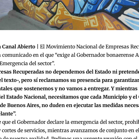
 Canal Abierto |
El Movimiento Nacional de Empresas Re
 comunicado en el que “exige al Gobernador bonaerense Ax
 Emergencia del sector”.
esas Recuperadas no dependemos del Estado ni pretend
l texto-, pero sí reclamamos su presencia para garantiza
ales que sostenemos y no vamos a entregar. Y mientras r
el Estado Nacional, necesitamos que cada Municipio y el 
 de Buenos Aires, no duden en ejecutar las medidas neces
lante”.
 que el Gobernador declare la emergencia del sector, prohi
y cortes de servicios, mientras avanzamos de conjunto en
o de nuestra realidad. Pedimos una urgente reunión con el