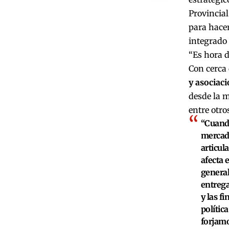
Provincial
para hacer
integrado 
“Es hora d
Con cerca
y asociac
desde la m
entre otro
“Cuando
mercado
articul
afecta 
general
entrega
y las f
polític
forjamo