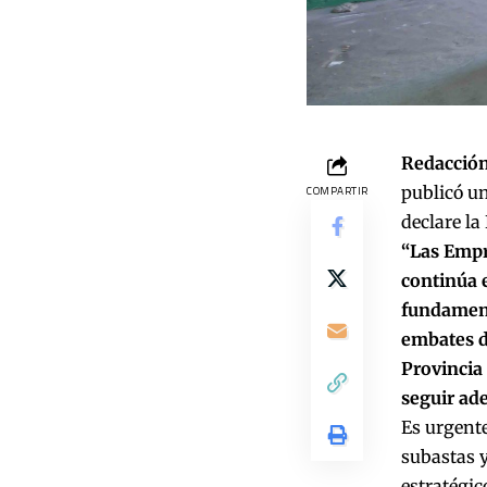
Redacción
publicó un
COMPARTIR
declare la
“Las Empr
continúa e
fundament
embates d
Provincia
seguir ade
Es urgente
subastas 
estratégic