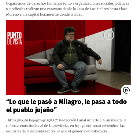
Organismos de derechos humanos junto a organizaciones sociales, políticas
y sindicales realizan una caravana desde la Casa de Las Madres hasta Plaza
Moreno en la capital bonaerense donde la líder…
“Lo que le pasó a Milagro, le pasa a todo
el pueblo jujeño”
https://youtu.be/4ghwgDg832Y Redacción Canal Abierto | A un mes de la
reforma constitucional de la provincia, en Jujuy continúan viviéndose las
esquirlas de la escalada represiva que el gobierno encabezado…