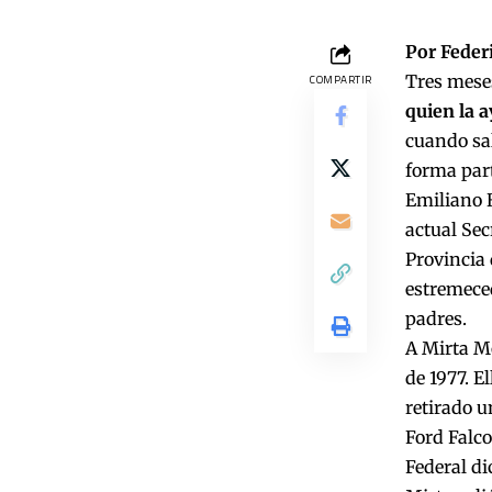
Por Feder
Tres mese
COMPARTIR
quien la a
cuando sal
forma part
Emiliano H
actual Sec
Provincia 
estremeced
padres.
A Mirta Mó
de 1977. E
retirado u
Ford Falco
Federal di