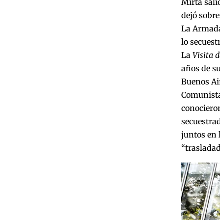
Mirta sali
dejó sobre 
La Armada 
lo secuest
La
Visita d
años de su
Buenos Air
Comunista 
conociero
secuestrad
juntos en 
“trasladad