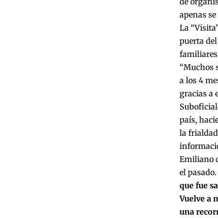
de organis
apenas se 
La “Visita
puerta del
familiares
“Muchos si
a los 4 me
gracias a 
Suboficial
país, haci
la frialda
informació
Emiliano q
el pasado.
que fue s
Vuelve a m
una recor