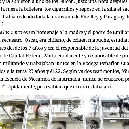
ó y la subieron a uno de los Falcon. Justo una hora después,
la mesa la billetera, los cigarrillos y reposó en la silla el s
había rodeado toda la manzana de Fitz Roy y Paraguay. In
ró.
e las Cinco
es un homenaje a la madre y el padre de Emilia
 secuestro. Oscar, era chileno, de origen mapuche, estudia
es desde los 7 años y era el responsable de la juventud del
de Capital Federal. Mirta era docente y responsable de pre
n militando y trabajaban juntos en la Bodega Peñaflor. Cu
os ella tenía 23 años y él 22. Según varios testimonios, Mi
la Escuela de Mecánica de la Armada, nunca se cruzaron p
o” rápidamente, pero sabían que el otro estaba ahí.