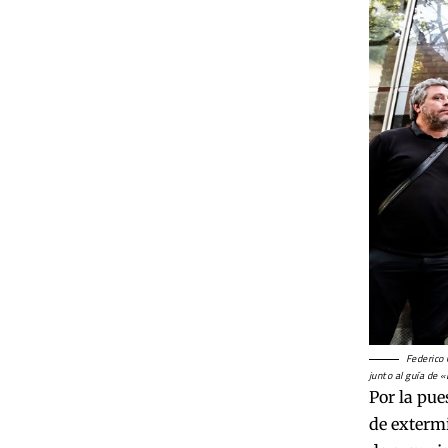
Federico 
junto al guía de «
Por la pue
de extermi