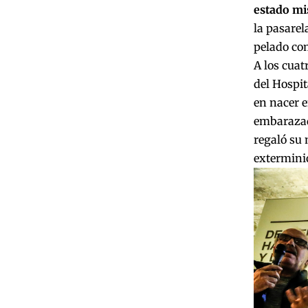
estado mis
la pasarel
pelado com
A los cuat
del Hospit
en nacer e
embarazada
regaló su 
extermini