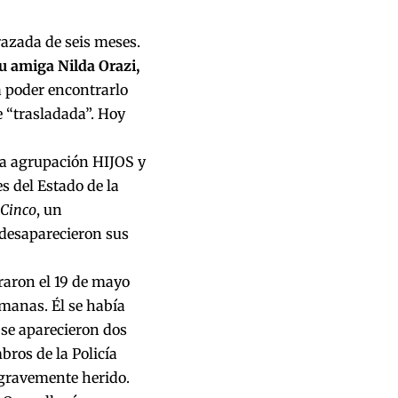
azada de seis meses.
su amiga Nilda Orazi,
 poder encontrarlo
e “trasladada”. Hoy
la agrupación HIJOS y
 del Estado de la
 Cinco
, un
 desaparecieron sus
raron el 19 de mayo
rmanas. Él se había
 se aparecieron dos
ros de la Policía
 gravemente herido.