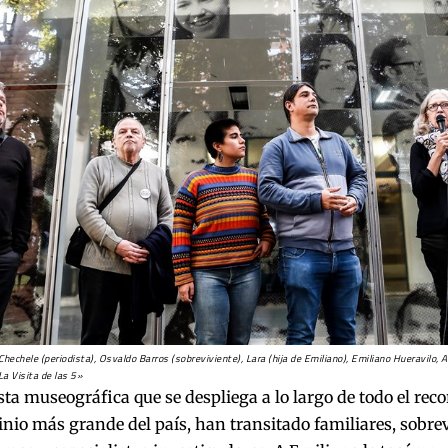
Chechele (periodista), Osvaldo Barros (sobreviviente), Lara (hija de Emiliano), Emiliano Hueravilo, Al
La Visita de las 5»
sta museográfica que se despliega a lo largo de todo el reco
nio más grande del país, han transitado familiares, sobrev