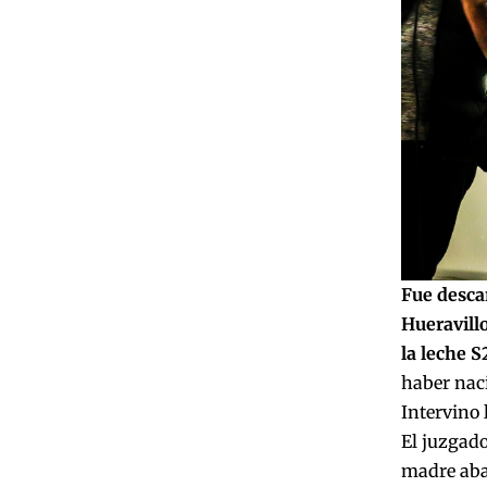
Fue desca
Hueravillo
la leche S
haber naci
Intervino 
El juzgado
madre aban