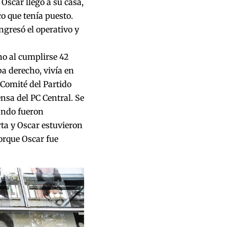
 Oscar llegó a su casa,
aco que tenía puesto.
gresó el operativo y
no al cumplirse 42
ba derecho, vivía en
 Comité del Partido
nsa del PC Central. Se
ando fueron
rta y Oscar estuvieron
orque Oscar fue