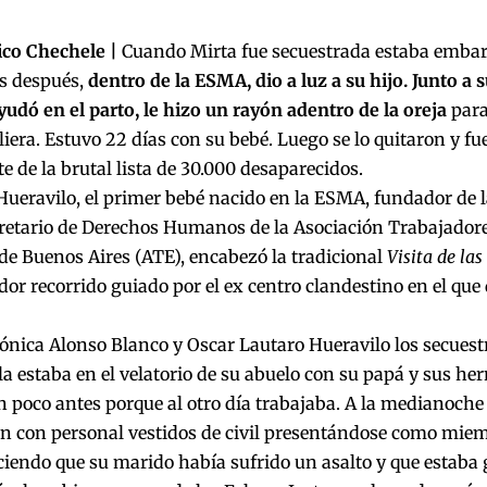
ico Chechele |
Cuando Mirta fue secuestrada estaba embar
s después,
dentro de la ESMA, dio a luz a su hijo. Junto a 
yudó en el parto, le hizo un rayón adentro de la oreja
para
iera. Estuvo 22 días con su bebé. Luego se lo quitaron y fu
e de la brutal lista de 30.000 desaparecidos.
ueravilo, el primer bebé nacido en la ESMA, fundador de 
retario de Derechos Humanos de la Asociación Trabajadores
de Buenos Aires (ATE), encabezó la tradicional
Visita de las
or recorrido guiado por el ex centro clandestino en el que
nica Alonso Blanco y Oscar Lautaro Hueravilo los secuest
lla estaba en el velatorio de su abuelo con su papá y sus he
n poco antes porque al otro día trabajaba. A la medianoche
n con personal vestidos de civil presentándose como miemb
ciendo que su marido había sufrido un asalto y que estaba