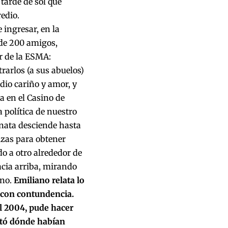
tarde de sol que
edio.
 ingresar, en la
 de 200 amigos,
or de la ESMA:
rarlos (a sus abuelos)
dio cariño y amor, y
a en el Casino de
 política de nuestro
inata desciende hasta
izas para obtener
do a otro alrededor de
acia arriba, mirando
ono.
Emiliano relata lo
 con contundencia.
el 2004, pude hacer
ntó dónde habían