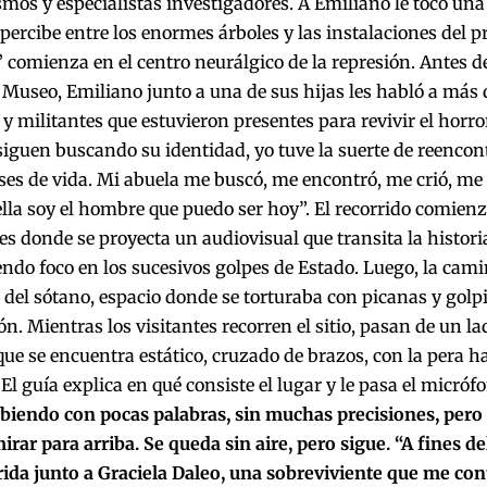
mos y especialistas investigadores. A Emiliano le tocó una 
percibe entre los enormes árboles y las instalaciones del pr
” comienza en el centro neurálgico de la represión. Antes de
 Museo, Emiliano junto a una de sus hijas les habló a más
 y militantes que estuvieron presentes para revivir el horr
guen buscando su identidad, yo tuve la suerte de reencont
ses de vida. Mi abuela me buscó, me encontró, me crió, me 
ella soy el hombre que puedo ser hoy”. El recorrido comienz
es donde se proyecta un audiovisual que transita la historia
endo foco en los sucesivos golpes de Estado. Luego, la cam
d del sótano, espacio donde se torturaba con picanas y golp
n. Mientras los visitantes recorren el sitio, pasan de un la
ue se encuentra estático, cruzado de brazos, con la pera h
 El guía explica en qué consiste el lugar y le pasa el micróf
abiendo con pocas palabras, sin muchas precisiones, pero
irar para arriba. Se queda sin aire, pero sigue. “A fines d
rida junto a Graciela Daleo, una sobreviviente que me co